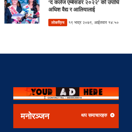
‘द कलेज एम्बेसडर २०२२’ को उपाधि
अधिश वैद्य र आलियालाई
१९ भाद्र २०७९, आईतवार १४:५०
लोकप्रिय
मनोरञ्जन
थप समाचारहरु