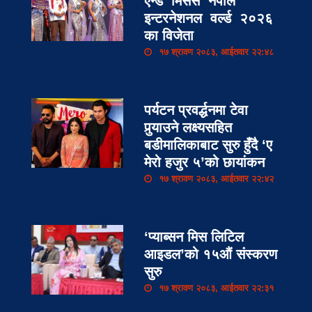
एन्ड मिसेस नेपाल
इन्टरनेशनल वर्ल्ड २०२६
का विजेता
१७ श्रावण २०८३, आईतवार २२:४८
पर्यटन प्रवर्द्धनमा टेवा
पुर्‍याउने लक्ष्यसहित
बडीमालिकाबाट सुरु हुँदै ‘ए
मेरो हजुर ५’को छायांकन
१७ श्रावण २०८३, आईतवार २२:४२
‘प्याब्सन मिस लिटिल
आइडल’को १५औं संस्करण
सुरु
१७ श्रावण २०८३, आईतवार २२:३१