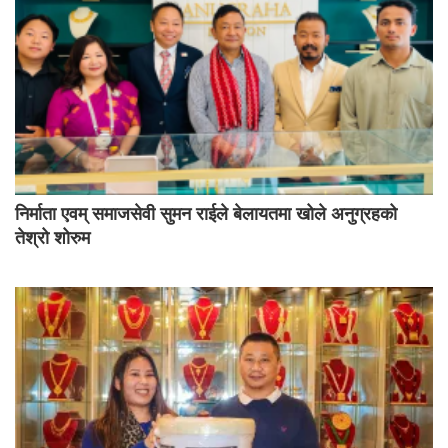
निर्माता एवम् समाजसेवी सुमन राईले बेलायतमा खोले अनुग्रहको
तेश्रो शोरुम