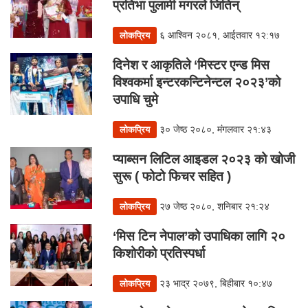
प्रतिभा पुलामी मगरले जितिन्
६ आश्विन २०८१, आईतवार १२:१७
लोकप्रिय
दिनेश र आकृतिले ‘मिस्टर एन्ड मिस
विश्वकर्मा इन्टरकन्टिनेन्टल २०२३’को
उपाधि चुमे
३० जेष्ठ २०८०, मंगलवार २१:४३
लोकप्रिय
प्याब्सन लिटिल आइडल २०२३ को खोजी
सुरू ( फोटो फिचर सहित )
२७ जेष्ठ २०८०, शनिबार २१:२४
लोकप्रिय
‘मिस टिन नेपाल’को उपाधिका लागि २०
किशोरीको प्रतिस्पर्धा
२३ भाद्र २०७९, बिहीबार १०:४७
लोकप्रिय