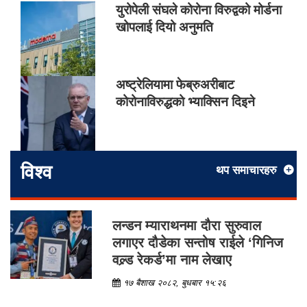
युरोपेली संघले कोरोना विरुद्वको मोर्डना
खोपलाई दियो अनुमति
अष्ट्रेलियामा फेब्रुअरीबाट
कोरोनाविरुद्धको भ्याक्सिन दिइने
विश्व
थप समाचारहरु
लन्डन म्याराथनमा दौरा सुरुवाल
लगाएर दौडेका सन्तोष राईले ‘गिनिज
वल्र्ड रेकर्ड’मा नाम लेखाए
१७ बैशाख २०८२, बुधबार १५:२६