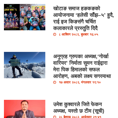
खोटाङ समाज हङकङको
आयोजनामा ‘हलेसी साँझ–५’ हुदै,
राई इज किङसंगै चर्चित
कलाकारले प्रस्तुति दिदै
८ आश्विन २०८२, बुधबार १६:०५
अनुग्रह ग्रुपका अध्यक्ष,‘गोर्खा
वारियर’ निर्माता सुमन राईद्वारा
मेरा पिक हिमालको सफल
आरोहण, अबको लक्ष्य सगरमाथा
१७ असार २०८२, मंगलवार १९:१०
उमेश कुश्वारले जिते फेकन
अध्यक्ष, यस्तो छ टीम (सूची)
२८ बैशाख २०८२, आईतवार २१:४१