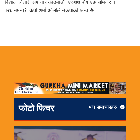
विशाल चौतारी समाचार काठमाडौं ,२०७७ पौष २७ सोमवार ।
प्रधानमन्त्री केपी शर्मा ओलीले नेकपाको अन्तरिम
फोटो फिचर
थप समाचारहरु