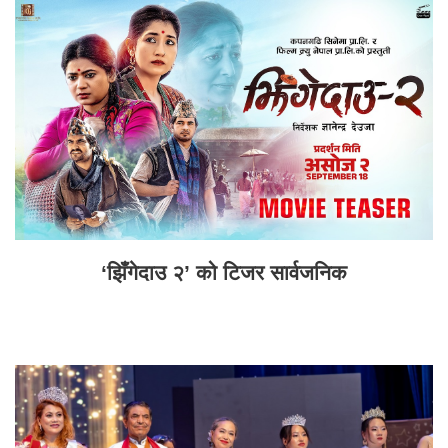
‘झिँगेदाउ २’ को टिजर सार्वजनिक