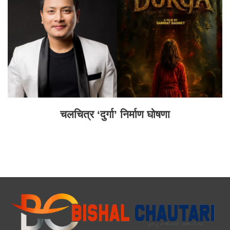
चलचित्र ‘दुर्गा’ निर्माण घोषणा