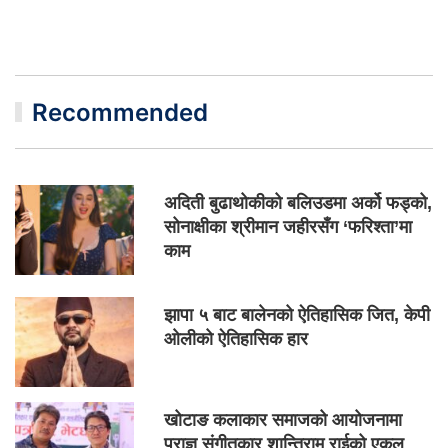
Recommended
अदिती बुढाथोकीको बलिउडमा अर्को फड्को,
सोनाक्षीका श्रीमान जहीरसँग ‘फरिश्ता’मा
काम
झापा ५ बाट बालेनको ऐतिहासिक जित, केपी
ओलीको ऐतिहासिक हार
खोटाङ कलाकार समाजको आयोजनामा
प्राज्ञ संगीतकार शान्तिराम राईको एकल