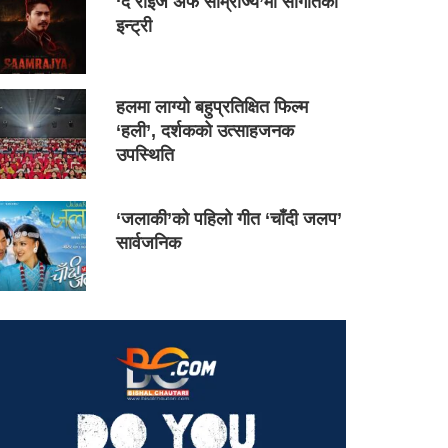
‘द राइज अफ साम्राज्य’मा सौगातको
इन्ट्री
हलमा लाग्यो बहुप्रतिक्षित फिल्म
‘हली’, दर्शकको उत्साहजनक
उपस्थिति
‘जलाकी’को पहिलो गीत ‘चाँदी जलप’
सार्वजनिक