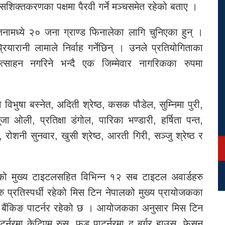
 सशिक्तकरणका पक्षमा पैरवी गर्ने मञ्चसमेत रहेको बताए ।
ामध्ये २० जना ग्राण्ड फिनालेका लागि चुनिएका हुन् ।
ियारानी लामाले निर्वाह गर्नेछिन् । उनले प्रतियोगिताका
रोत्साहन नगरिने भन्दै एक जिम्मेवार नागरिकका रुपमा
ुमा विभुषा बस्नेत, अदिती श्रेष्ठ, कसक पौडेल, सुम्निमा पुरी,
जा ओली, प्रतिक्षा डंगोल, पारिका भण्डारी, हर्षिता पन्त,
रोशनी सुनवार, खुसी श्रेष्ठ, आरती गिरी, सञ्जु श्रेष्ठ र
 को मुख्य टाइटलसहित विभिन्न १२ सब टाइटल अवार्डहरु
 प्रतिस्पर्धी रहेको मिस टिन नेपालको मुख्य प्रायोजकका
ंक बैंकिङ पाटर्नर रहेको छ । आयोजकका अनुसार मिस टिन
्नरमा केटिएम रुस, फुड पाटर्नरमा द बर्गर हाउस, फेसन