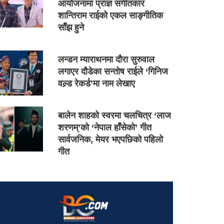
आयोजनामा प्राज्ञ संगीतकार
शान्तिराम राईको एकल साङ्गीतिक
साँझ हुने
लन्डन म्याराथनमा दौरा सुरुवाल
लगाएर दौडेका सन्तोष राईले ‘गिनिज
वल्र्ड रेकर्ड’मा नाम लेखाए
बालेन शाहको स्वरमा चलचित्र ‘लाज
शरणम्’को ‘नेपाल हाँसेको’ गीत
सार्वजनिक, मेयर भएपछिको पहिलो
गीत