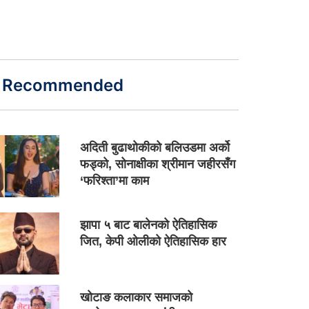
Recommended
अदिती बुढाथोकीको बलिउडमा अर्को
फड्को, सोनाक्षीका श्रीमान जहीरसँग
‘फरिश्ता’मा काम
झापा ५ बाट बालेनको ऐतिहासिक
जित, केपी ओलीको ऐतिहासिक हार
खोटाङ कलाकार समाजको