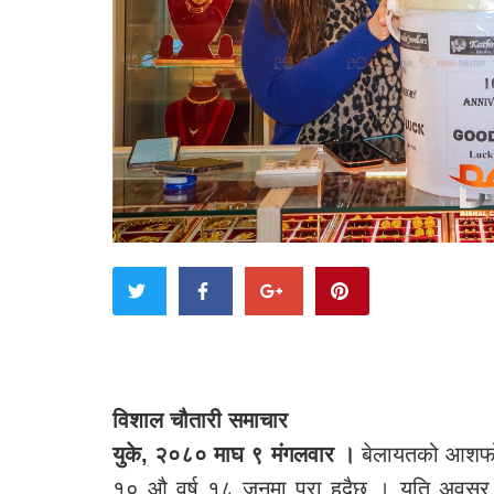
विशाल चौतारी समाचार
युके, २०८० माघ ९ मंगलवार ।
बेलायतको आशफोर्
१० औ वर्ष १८ जुनमा पुरा हुदैछ । यति अवसर पा