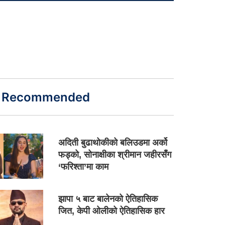
Recommended
अदिती बुढाथोकीको बलिउडमा अर्को
फड्को, सोनाक्षीका श्रीमान जहीरसँग
‘फरिश्ता’मा काम
झापा ५ बाट बालेनको ऐतिहासिक
जित, केपी ओलीको ऐतिहासिक हार