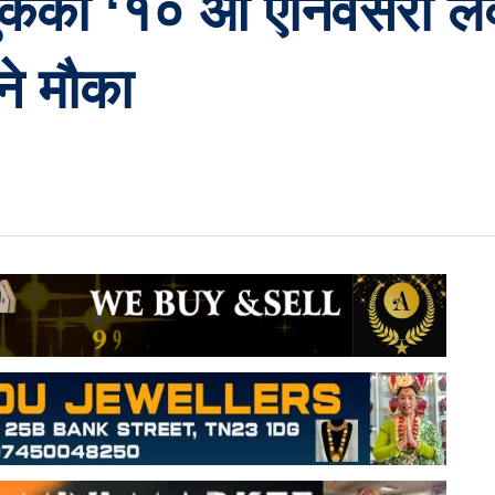
युकेको ‘१० औ एनिवर्सरी लक
ने मौका