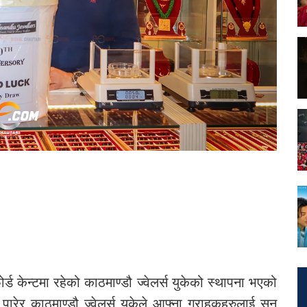
ड केन्टमा रहेको काठमाण्डौ ज्वेलर्स युकेको स्थापना भएको
रेर काठमाण्डौ ज्वेलर्स युकेले आफ्ना ग्राहकहरुलाई सुन