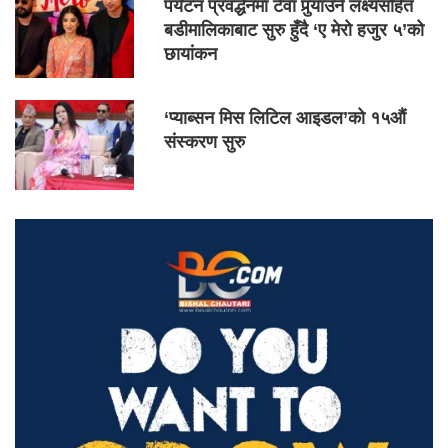
पर्यटन प्रवर्द्धनमा टेवा पुर्‍याउने लक्ष्यसहित
बडीमालिकाबाट सुरु हुँदै ‘ए मेरो हजुर ५’को
छायांकन
‘प्याब्सन मिस लिटिल आइडल’को १५औं
संस्करण सुरु