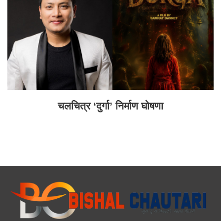
चलचित्र ‘दुर्गा’ निर्माण घोषणा