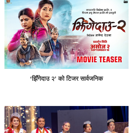
‘झिँगेदाउ २’ को टिजर सार्वजनिक