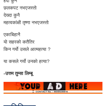
हेर्दा कुनै
छलकपट नभएजस्ताे
देख्दा कुनै
महत्वकांक्षी तृष्णा नभएजस्ताे
एकाबिहानै
याे सहरकाे कतैतिर
किन गर्याे उसले आत्महत्या ?
या कसले गर्याे उनकाे हत्या?
-उत्तम तुम्सा लिम्बू