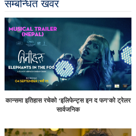
सम्बन्धित खवर
कान्समा इतिहास रचेको ‘इलिफेन्ट्स इन द फग’को ट्रेलर
सार्वजनिक