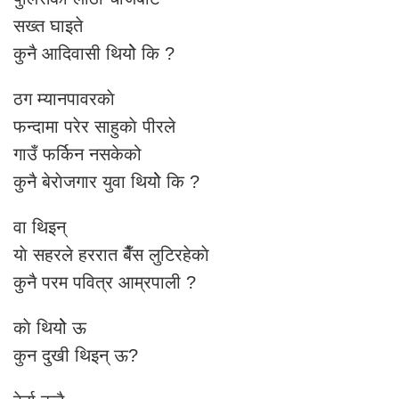
सख्त घाइते
कुनै आदिवासी थियोे कि ?
ठग म्यानपावरकाे
फन्दामा परेर साहुकाे पीरले
गाउँ फर्किन नसकेको
कुनै बेराेजगार युवा थियोे कि ?
वा थिइन्
याे सहरले हररात बैँस लुटिरहेकाे
कुनै परम पवित्र आम्रपाली ?
काे थियोे ऊ
कुन दुखी थिइन् ऊ?