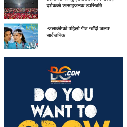
दर्शकको उत्साहजनक उपस्थिति
‘जलाकी’को पहिलो गीत ‘चाँदी जलप’
सार्वजनिक