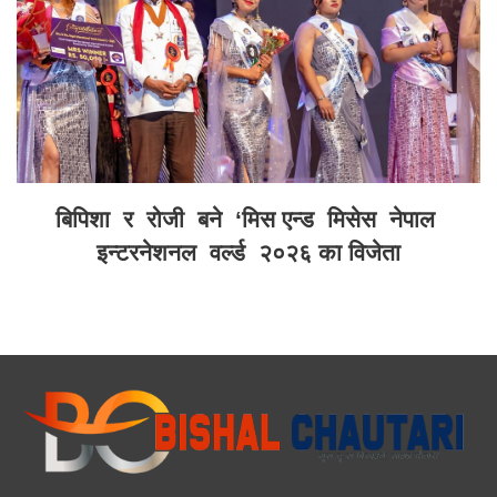
बिपिशा र रोजी बने ‘मिस एन्ड मिसेस नेपाल
इन्टरनेशनल वर्ल्ड २०२६ का विजेता