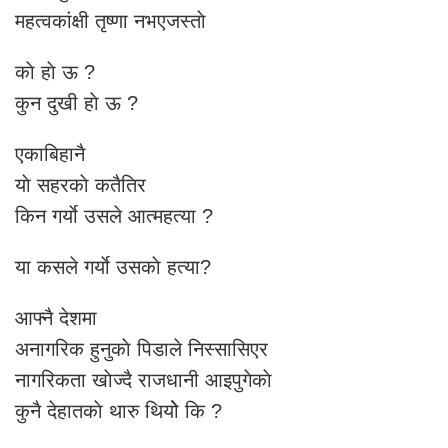
महत्वकांक्षी तृष्णा नभएजस्ताे
काे हाे ऊ ?
कुन दुखी हाे ऊ ?
एकाबिहानै
याे सहरकाे कतैतिर
किन गर्याे उसले आत्महत्या ?
या कसले गर्याे उसकाे हत्या?
आफ्नै देशमा
अनागरिक हुनुकाे पिडाले निस्सासिएर
नागरिकता खाेज्दै राजधानी आइपुगेकाे
कुनै देहातकाे थारु थियोे कि ?