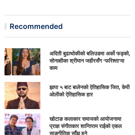
Recommended
अदिती बुढाथोकीको बलिउडमा अर्को फड्को,
सोनाक्षीका श्रीमान जहीरसँग ‘फरिश्ता’मा
काम
झापा ५ बाट बालेनको ऐतिहासिक जित, केपी
ओलीको ऐतिहासिक हार
खोटाङ कलाकार समाजको आयोजनामा
प्राज्ञ संगीतकार शान्तिराम राईको एकल
साङ्गीतिक साँझ हुने