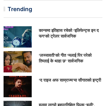
Trending
कान्समा इतिहास रचेको ‘इलिफेन्ट्स इन द
फग’को ट्रेलर सार्वजनिक
‘लज्जावती’को गीत ‘मलाई पिर परेको
तिम्लाई के थाहा छ’ सार्वजनिक
‘द राइज अफ साम्राज्य’मा सौगातको इन्ट्री
हलमा लाग्यो बहुप्रतिक्षित फिल्म ‘हली’,