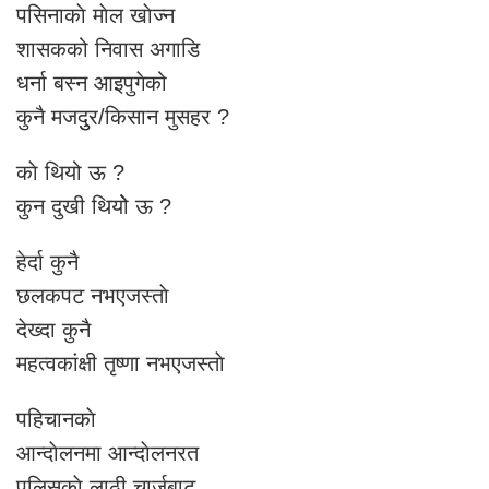
पसिनाकाे माेल खाेज्न
शासकको निवास अगाडि
धर्ना बस्न आइपुगेको
कुनै मजदुुर/किसान मुसहर ?
काे थियो ऊ ?
कुन दुखी थियोे ऊ ?
हेर्दा कुनै
छलकपट नभएजस्ताे
देख्दा कुनै
महत्वकांक्षी तृष्णा नभएजस्ताे
पहिचानकाे
आन्दाेलनमा आन्दाेलनरत
पुलिसकाे लाठी चार्जबाट