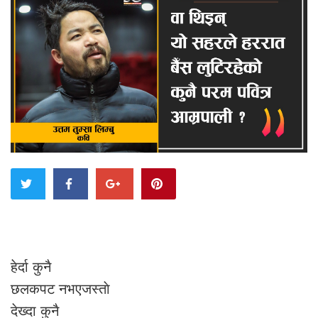
हेर्दा कुनै
छलकपट नभएजस्ताे
देख्दा कुनै