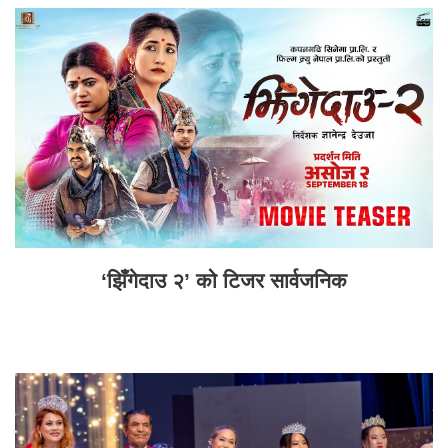
‘झिँगेदाउ २’ को टिजर सार्वजनिक