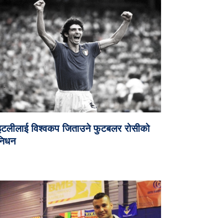
इटलीलाई विश्वकप जिताउने फुटबलर रोसीको
निधन