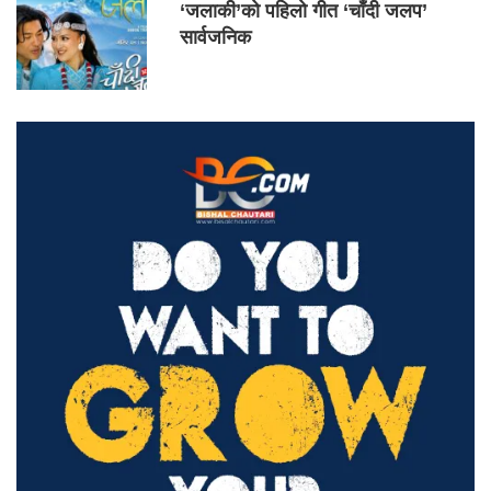
‘जलाकी’को पहिलो गीत ‘चाँदी जलप’
सार्वजनिक