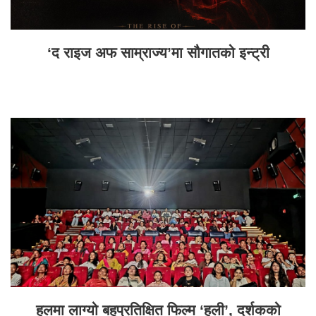
‘द राइज अफ साम्राज्य’मा सौगातको इन्ट्री
हलमा लाग्यो बहुप्रतिक्षित फिल्म ‘हली’, दर्शकको