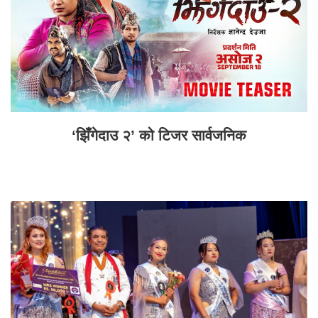
‘झिँगेदाउ २’ को टिजर सार्वजनिक