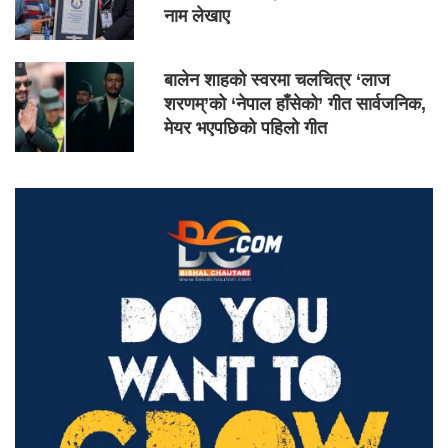
नाम लेखाए
बालेन शाहको स्वरमा चलचित्र ‘लाज
शरणम्’को ‘नेपाल हाँसेको’ गीत सार्वजनिक,
मेयर भएपछिको पहिलो गीत