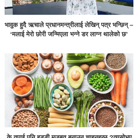
भावुक हुदै ऋचाले प्रधानमन्त्रीलाई लेखिन् पत्र भन्छिन् –
‘मलाई मेरो छोरी जन्मिएला भन्ने डर लाग्न थालेको छ’
के तपाई पनि हड्डी मजबुत बनाउन चाहनुहुन्छ् ?त्यसोभए