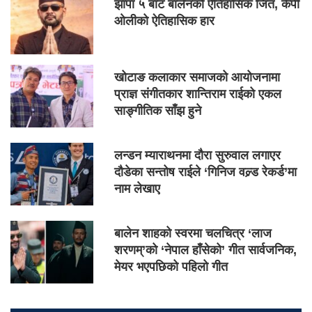
झापा ५ बाट बालेनको ऐतिहासिक जित, केपी
ओलीको ऐतिहासिक हार
खोटाङ कलाकार समाजको आयोजनामा
प्राज्ञ संगीतकार शान्तिराम राईको एकल
साङ्गीतिक साँझ हुने
लन्डन म्याराथनमा दौरा सुरुवाल लगाएर
दौडेका सन्तोष राईले ‘गिनिज वल्र्ड रेकर्ड’मा
नाम लेखाए
बालेन शाहको स्वरमा चलचित्र ‘लाज
शरणम्’को ‘नेपाल हाँसेको’ गीत सार्वजनिक,
मेयर भएपछिको पहिलो गीत