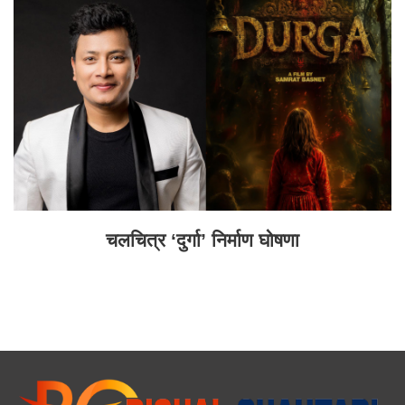
चलचित्र ‘दुर्गा’ निर्माण घोषणा