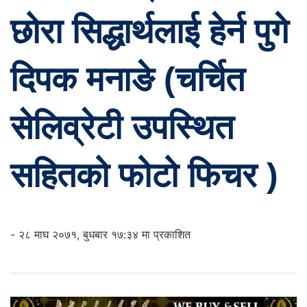
छोरा सिद्धार्थलाई हेर्न पुगे
दिपक मनाङे (चर्चित
सेलिव्रेटी उपस्थित
सहितको फोटो फिचर )
- २८ माघ २०७१, बुधबार १७:३४ मा प्रकाशित