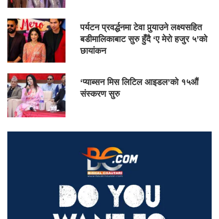
पर्यटन प्रवर्द्धनमा टेवा पुर्‍याउने लक्ष्यसहित
बडीमालिकाबाट सुरु हुँदै ‘ए मेरो हजुर ५’को
छायांकन
‘प्याब्सन मिस लिटिल आइडल’को १५औं
संस्करण सुरु