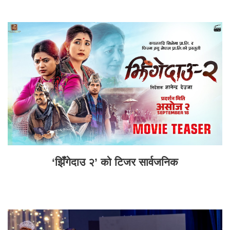
‘झिँगेदाउ २’ को टिजर सार्वजनिक