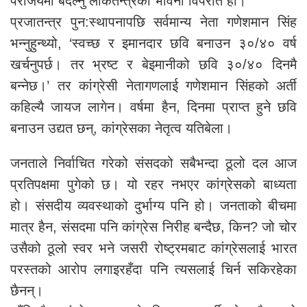
पराजयमा बदल्नु लोकतन्त्रको भावना विपरीत हो।
प्रजातन्त्र पुन:स्थापनापछि सर्वमान्य नेता गणेशमान सिंह
भन्नुहुन्थ्यो, ‘स्वच्छ र इमानदार छवि बनाउन ३०/४० वर्ष
खर्चनुपर्छ। तर भ्रष्ट र बेइमानीको छवि ३०/४० दिनमै
बन्नेछ।’ तर कांग्रेसी नेतागणलाई गणेशमान सिंहको अर्ती
कहिल्यै जायज लागेन। वर्षमा हैन, दिनमा प्राप्त हुने छवि
बनाउन उद्यत छन्, कांग्रेसका नेतृत्व यतिबेला।
जनताले निर्वाचित गरेको संसदको सबैभन्दा ठूलो दल आज
प्रतिपक्षमा पुगेको छ। यो रहर नभएर कांग्रेसको बाध्यता
हो। संसदीय व्यवस्थाको दुर्भाग्य पनि हो। जनताको बीचमा
मात्र हैन, संसदमा पनि कांग्रेस निरीह बन्दैछ, किन? जो चोर
उसैको ठूलो स्वर भने जसरी रोष्ट्रमबाट कांग्रेसलाई भारत
परस्तको आरोप लगाइरहँदा पनि त्यसलाई चिर्न सकिरहेका
छैनन्।