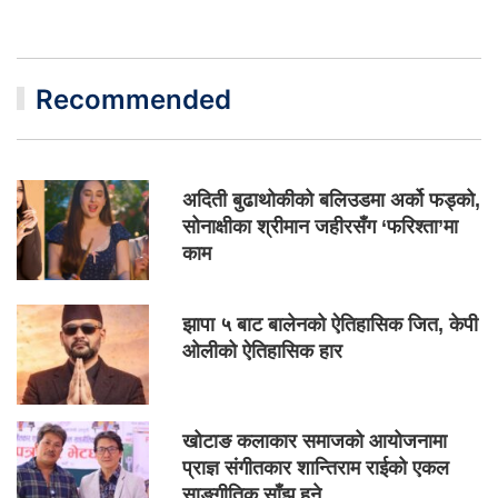
Recommended
अदिती बुढाथोकीको बलिउडमा अर्को फड्को,
सोनाक्षीका श्रीमान जहीरसँग ‘फरिश्ता’मा
काम
झापा ५ बाट बालेनको ऐतिहासिक जित, केपी
ओलीको ऐतिहासिक हार
खोटाङ कलाकार समाजको आयोजनामा
प्राज्ञ संगीतकार शान्तिराम राईको एकल
साङ्गीतिक साँझ हुने