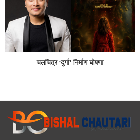
चलचित्र ‘दुर्गा’ निर्माण घोषणा