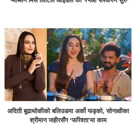
‘प्याब्सन मिस लिटिल आइडल’को १५औं संस्करण सुरु
अदिती बुढाथोकीको बलिउडमा अर्को फड्को, सोनाक्षीका
श्रीमान जहीरसँग ‘फरिश्ता’मा काम