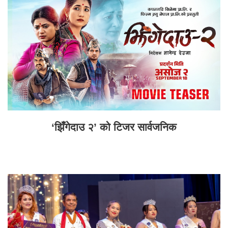
‘झिँगेदाउ २’ को टिजर सार्वजनिक