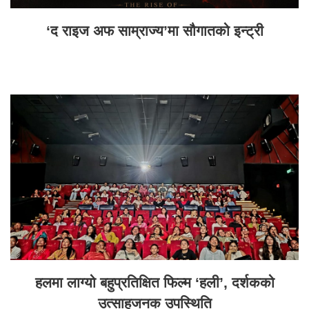
‘द राइज अफ साम्राज्य’मा सौगातको इन्ट्री
हलमा लाग्यो बहुप्रतिक्षित फिल्म ‘हली’, दर्शकको
उत्साहजनक उपस्थिति