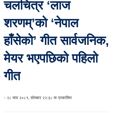
चलचित्र ‘लाज
शरणम्’को ‘नेपाल
हाँसेको’ गीत सार्वजनिक,
मेयर भएपछिको पहिलो
गीत
- २८ माघ २०८१, सोमबार २२:३८ मा प्रकाशित