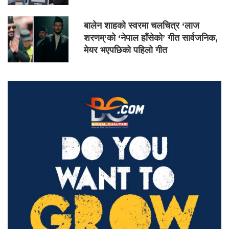
बालेन शाहको स्वरमा चलचित्र ‘लाज
शरणम्’को ‘नेपाल हाँसेको’ गीत सार्वजनिक,
मेयर भएपछिको पहिलो गीत