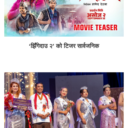
‘झिँगेदाउ २’ को टिजर सार्वजनिक