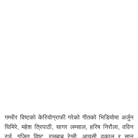
गम्भीर विष्टको केरियोग्राफी गरेको गीतको भिडियोमा अर्जुन
घिमिरे, महेश त्रिपाठी, सागर लम्साल, हरिष निरौला, वविन
राई, गजित विष्ट, रामबाबु रेग्मी, आयुसी ढकाल र सानु