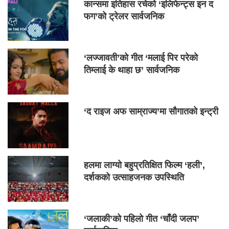
कान्समा इतिहास रचेको ‘इलिफेन्ट्स इन द
फग’को ट्रेलर सार्वजनिक
‘लज्जावती’को गीत ‘मलाई पिर परेको
तिम्लाई के थाहा छ’ सार्वजनिक
‘द राइज अफ साम्राज्य’मा सौगातको इन्ट्री
हलमा लाग्यो बहुप्रतिक्षित फिल्म ‘हली’,
दर्शकको उत्साहजनक उपस्थिति
‘जलाकी’को पहिलो गीत ‘चाँदी जलप’