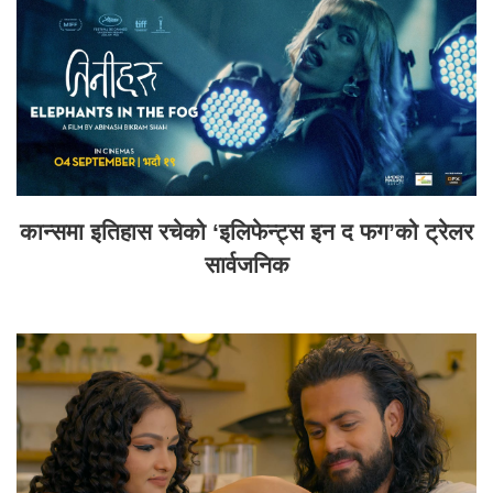
कान्समा इतिहास रचेको ‘इलिफेन्ट्स इन द फग’को ट्रेलर
सार्वजनिक