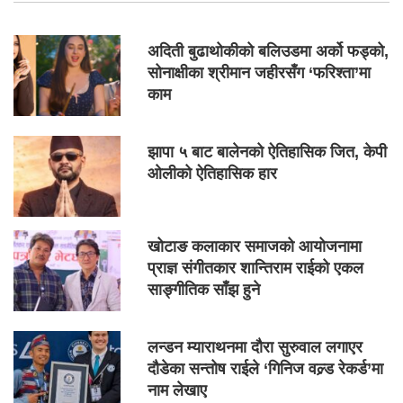
अदिती बुढाथोकीको बलिउडमा अर्को फड्को,
सोनाक्षीका श्रीमान जहीरसँग ‘फरिश्ता’मा
काम
झापा ५ बाट बालेनको ऐतिहासिक जित, केपी
ओलीको ऐतिहासिक हार
खोटाङ कलाकार समाजको आयोजनामा
प्राज्ञ संगीतकार शान्तिराम राईको एकल
साङ्गीतिक साँझ हुने
लन्डन म्याराथनमा दौरा सुरुवाल लगाएर
दौडेका सन्तोष राईले ‘गिनिज वल्र्ड रेकर्ड’मा
नाम लेखाए