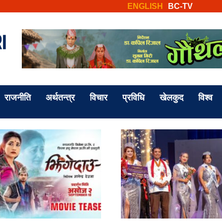
ENGLISH
BC-TV
राजनीति
अर्थतन्त्र
विचार
प्रविधि
खेलकुद
विश्व