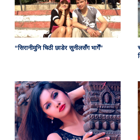
“सिरानीमुनि चिठी छाडेर सुनीलसँग भागेँ”
च
द