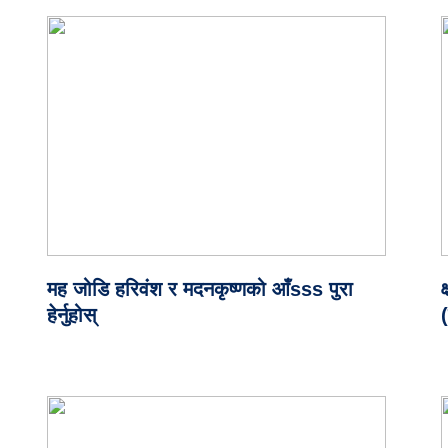
मह जोडि हरिवंश र मदनकृष्णको आँsss पुरा
क
हेर्नुहोस्