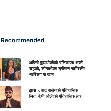
Recommended
अदिती बुढाथोकीको बलिउडमा अर्को
फड्को, सोनाक्षीका श्रीमान जहीरसँग
‘फरिश्ता’मा काम
झापा ५ बाट बालेनको ऐतिहासिक
जित, केपी ओलीको ऐतिहासिक हार