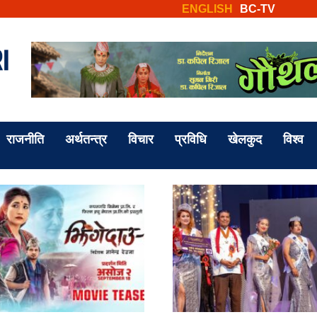
ENGLISH
BC-TV
राजनीति
अर्थतन्त्र
विचार
प्रविधि
खेलकुद
विश्व