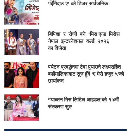
‘झिँगेदाउ २’ को टिजर सार्वजनिक
बिपिशा र रोजी बने ‘मिस एन्ड मिसेस
नेपाल इन्टरनेशनल वर्ल्ड २०२६
का विजेता
पर्यटन प्रवर्द्धनमा टेवा पुर्‍याउने लक्ष्यसहित
बडीमालिकाबाट सुरु हुँदै ‘ए मेरो हजुर ५’को
छायांकन
‘प्याब्सन मिस लिटिल आइडल’को १५औं
संस्करण सुरु