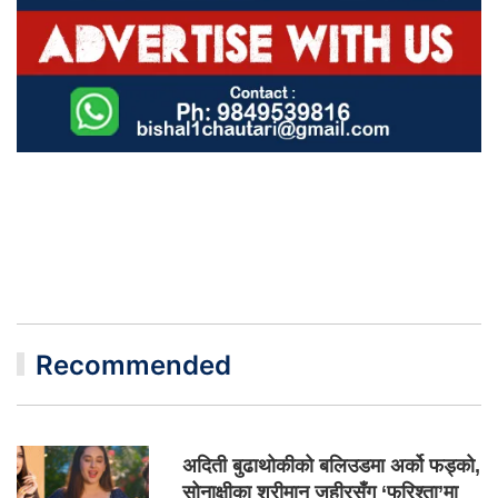
Recommended
अदिती बुढाथोकीको बलिउडमा अर्को फड्को,
सोनाक्षीका श्रीमान जहीरसँग ‘फरिश्ता’मा