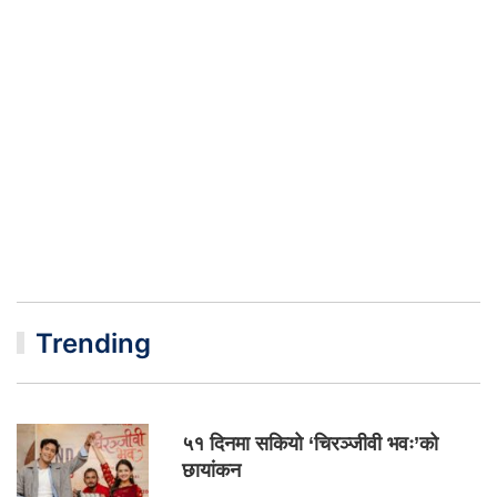
Trending
५१ दिनमा सकियो ‘चिरञ्जीवी भवः’को
छायांकन