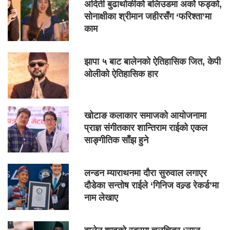
अदिती बुढाथोकीको बलिउडमा अर्को फड्को,
सोनाक्षीका श्रीमान जहीरसँग ‘फरिश्ता’मा
काम
झापा ५ बाट बालेनको ऐतिहासिक जित, केपी
ओलीको ऐतिहासिक हार
खोटाङ कलाकार समाजको आयोजनामा
प्राज्ञ संगीतकार शान्तिराम राईको एकल
साङ्गीतिक साँझ हुने
लन्डन म्याराथनमा दौरा सुरुवाल लगाएर
दौडेका सन्तोष राईले ‘गिनिज वल्र्ड रेकर्ड’मा
नाम लेखाए