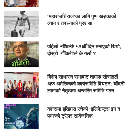
‘महाराजधिराज’का लागि पुष्प खड्काको
त्याग र तपस्याको प्रशंसा
पहिलो ‘गौँथली’ ५१औँ दिन मनाएको थियो,
दोस्रो ‘गौँथली’ले के गर्ला ?
विशेष साधारण सभाबाट तामाङ सोसाइटी
अफ अमेरिकाको कार्यसमिति विघटन: चाँदनी
लामाको नेतृत्वमा अन्तरिम समिति गठन
कान्समा इतिहास रचेको ‘इलिफेन्ट्स इन द
फग’को ट्रेलर सार्वजनिक