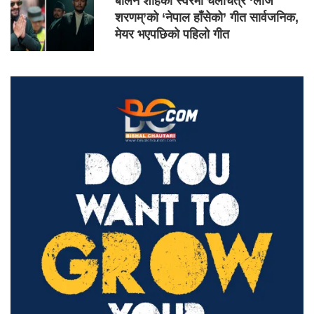
बालेन शाहको स्वरमा चलचित्र ‘लाज
शरणम्’को ‘नेपाल हाँसेको’ गीत सार्वजनिक,
मेयर भएपछिको पहिलो गीत