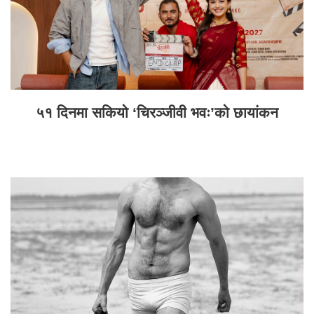
५१ दिनमा सकियो ‘चिरञ्जीवी भवः’को छायांकन