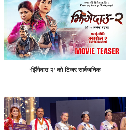
‘झिँगेदाउ २’ को टिजर सार्वजनिक