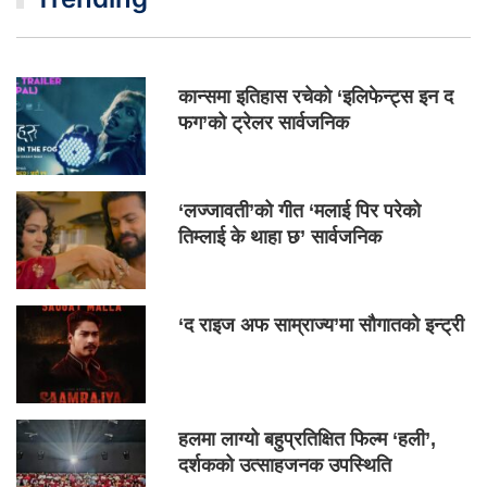
कान्समा इतिहास रचेको ‘इलिफेन्ट्स इन द
फग’को ट्रेलर सार्वजनिक
‘लज्जावती’को गीत ‘मलाई पिर परेको
तिम्लाई के थाहा छ’ सार्वजनिक
‘द राइज अफ साम्राज्य’मा सौगातको इन्ट्री
हलमा लाग्यो बहुप्रतिक्षित फिल्म ‘हली’,
दर्शकको उत्साहजनक उपस्थिति