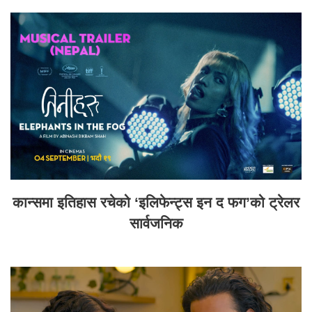
कान्समा इतिहास रचेको ‘इलिफेन्ट्स इन द फग’को ट्रेलर
सार्वजनिक