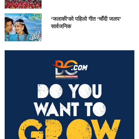
‘जलाकी’को पहिलो गीत ‘चाँदी जलप’
सार्वजनिक