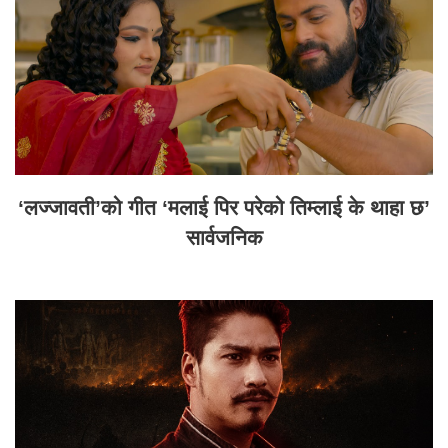
‘लज्जावती’को गीत ‘मलाई पिर परेको तिम्लाई के थाहा छ’
सार्वजनिक