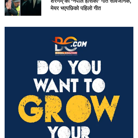
शरणम्’को ‘नेपाल हाँसेको’ गीत सार्वजनिक,
मेयर भएपछिको पहिलो गीत