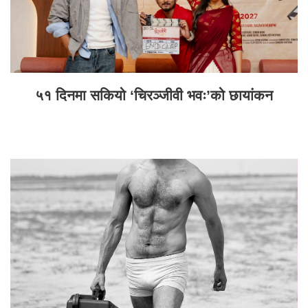
५१ दिनमा सकियो ‘चिरञ्जीवी भवः’को छायांकन