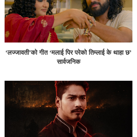
‘लज्जावती’को गीत ‘मलाई पिर परेको तिम्लाई के थाहा छ’
सार्वजनिक