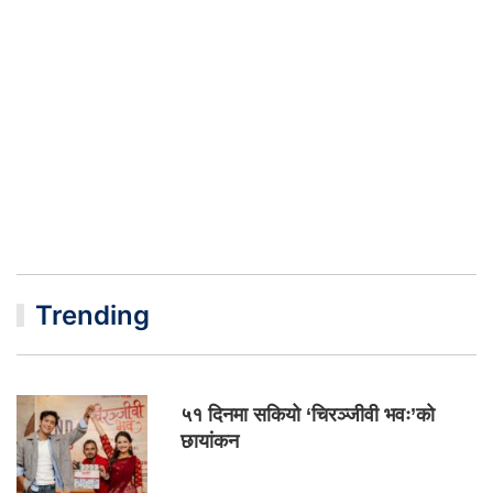
Trending
५१ दिनमा सकियो ‘चिरञ्जीवी भवः’को
छायांकन