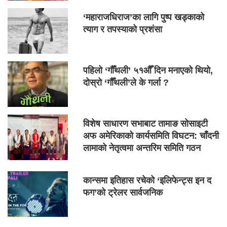
‘महाराजधिराज’का लागि पुष्प खड्काको
त्याग र तपस्याको प्रशंसा
पहिलो ‘गौँथली’ ५१औँ दिन मनाएको थियो,
दोस्रो ‘गौँथली’ले के गर्ला ?
विशेष साधारण सभाबाट तामाङ सोसाइटी
अफ अमेरिकाको कार्यसमिति विघटन: चाँदनी
लामाको नेतृत्वमा अन्तरिम समिति गठन
कान्समा इतिहास रचेको ‘इलिफेन्ट्स इन द
फग’को ट्रेलर सार्वजनिक