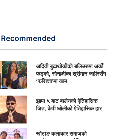
Recommended
अदिती बुढाथोकीको बलिउडमा अर्को
फड्को, सोनाक्षीका श्रीमान जहीरसँग
‘फरिश्ता’मा काम
झापा ५ बाट बालेनको ऐतिहासिक
जित, केपी ओलीको ऐतिहासिक हार
खोटाङ कलाकार समाजको