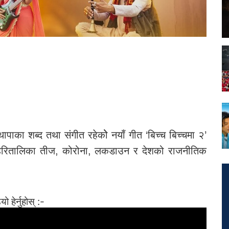
थापाका शब्द तथा संगीत रहेकोे नयाँ गीत ‘बिच्च बिच्चमा २’
हरितालिका तीज, कोरोना, लकडाउन र देशको राजनीतिक
ो हेर्नुहोस् :-