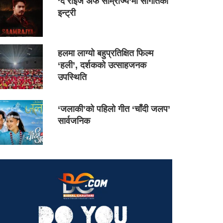
‘द राइज अफ साम्राज्य’मा सौगातको
इन्ट्री
हलमा लाग्यो बहुप्रतिक्षित फिल्म
‘हली’, दर्शकको उत्साहजनक
उपस्थिति
‘जलाकी’को पहिलो गीत ‘चाँदी जलप’
सार्वजनिक