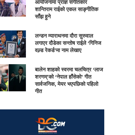
आयोजनामा प्राज्ञ संगीतकार
शान्तिराम राईको एकल साङ्गीतिक
साँझ हुने
लन्डन म्याराथनमा दौरा सुरुवाल
लगाएर दौडेका सन्तोष राईले ‘गिनिज
वल्र्ड रेकर्ड’मा नाम लेखाए
बालेन शाहको स्वरमा चलचित्र ‘लाज
शरणम्’को ‘नेपाल हाँसेको’ गीत
सार्वजनिक, मेयर भएपछिको पहिलो
गीत