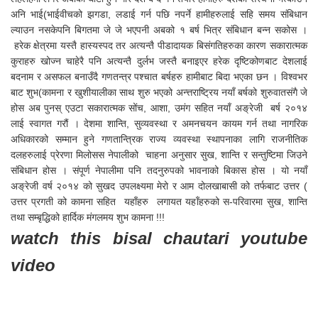
अनि भाई(भाईवीचको झगडा, लडाई गर्न पछि नपर्ने हामीहरुलाई सहि समय संबिधान
ल्याउन नसकेपनि बिगतमा जे जे भएपनी अबको १ बर्ष भित्र संबिधान बन्न सकोस ।
हरेक क्षेत्रमा यस्तै हास्यस्पद तर अत्यन्तै पीडादायक बिसंगतिहरुका कारण सकारात्मक
कुराहरु खोज्न चाहेरै पनि अत्यन्तै दुर्लभ जस्तै बनाइएर हरेक दृष्टिकोणबाट देशलाई
बदनाम र असफल बनाउँदै गणतन्त्र पश्चात बर्षहरु हामीबाट बिदा भएका छन । विश्वभर
बाट शुभ(कामना र खुशीयालीका साथ शुरु भएको अन्त्तराष्ट्रिय नयाँ बर्षको शुरुवातसंगै जे
होस अब पुनस् एउटा सकारात्मक सोंच, आशा, उमंग सहित नयाँ अङ्रेजी बर्ष २०१४
लाई स्वागत गरौं । देशमा शान्ति, सुव्यवस्था र अमनचयन कायम गर्न तथा नागरिक
अधिकारको सम्मान हुने गणतान्त्रिक राज्य व्यवस्था स्थापनाका लागि राजनीतिक
दलहरुलाई प्रेरणा मिलोसस नेपालीको चाहना अनुसार सुख, शान्ति र सन्तुष्टिमा जिउने
संबिधान होस । संपूर्ण नेपालीमा पनि तदनुरुपको भावनाको बिकास होस । यो नयाँ
अङ्रेजी वर्ष २०१४ को सुखद उपलक्ष्यमा मेरो र आम दोलखाबासी को तर्फबाट उत्तर (
उत्तर प्रगती को कामना सहित यहाँहरु लगायत यहाँहरुको स-परिवारमा सुख, शान्ति
तथा सम्बृद्धिको हार्दिक मंगलमय शुभ कामना !!!
watch this bisal chautari youtube
video