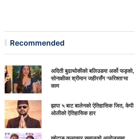
Recommended
अदिती बुढाथोकीको बलिउडमा अर्को फड्को,
सोनाक्षीका श्रीमान जहीरसँग ‘फरिश्ता’मा
काम
झापा ५ बाट बालेनको ऐतिहासिक जित, केपी
ओलीको ऐतिहासिक हार
खोटाङ कलाकार समाजको आयोजनामा