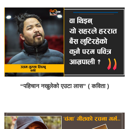
“पहिचान नखुलेको एउटा लास” ( कविता )