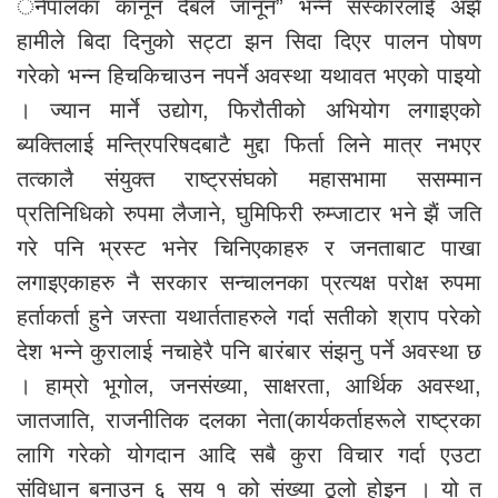
ँनेपालका कानून दैबले जानून” भन्ने संस्कारलाई अझै
हामीले बिदा दिनुको सट्टा झन सिदा दिएर पालन पोषण
गरेको भन्न हिचकिचाउन नपर्ने अवस्था यथावत भएको पाइयो
। ज्यान मार्ने उद्योग, फिरौतीको अभियोग लगाइएको
ब्यक्तिलाई मन्त्रिपरिषदबाटै मुद्दा फिर्ता लिने मात्र नभएर
तत्कालै संयुक्त राष्ट्रसंघको महासभामा ससम्मान
प्रतिनिधिको रुपमा लैजाने, घुमिफिरी रुम्जाटार भने झैं जति
गरे पनि भ्रस्ट भनेर चिनिएकाहरु र जनताबाट पाखा
लगाइएकाहरु नै सरकार सन्चालनका प्रत्यक्ष परोक्ष रुपमा
हर्ताकर्ता हुने जस्ता यथार्तताहरुले गर्दा सतीको श्राप परेको
देश भन्ने कुरालाई नचाहेरै पनि बारंबार संझनु पर्ने अवस्था छ
। हाम्रो भूगोल, जनसंख्या, साक्षरता, आर्थिक अवस्था,
जातजाति, राजनीतिक दलका नेता(कार्यकर्ताहरूले राष्ट्रका
लागि गरेको योगदान आदि सबै कुरा विचार गर्दा एउटा
संविधान बनाउन ६ सय १ को संख्या ठूलो होइन । यो त