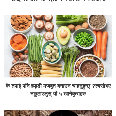
के तपाई पनि हड्डी मजबुत बनाउन चाहनुहुन्छ् ?त्यसोभए
नछुटाउनुस् यी ५ खानेकुराहरु