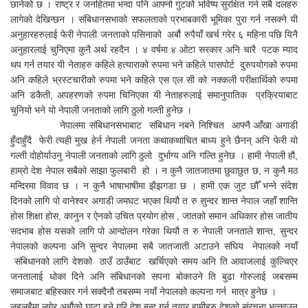
छानेको छ । राष्ट्र र जनहितमा भन्दा पनि आफ्नो गुटको भविष्य सुरक्षित गर्न सबै दलहरु
लागेको देखिन्छन । संबिधानसभाको सफलताको प्रभाबकारी भूमिका पुरा गर्न नसक्ने यी
अनुहारहरुलाई फेरी नेपाली जनताको पसिनाको अर्बौ रुपैयाँ खर्च गरेर ६ महिना पछि यिनै
अनुहारलाई चुनिएमा कुनै अर्थ रहदैन । ४ वर्षमा ४ ओटा सरकार अनि चारै पटक म्याद
थप गर्न तयार यी नेताहरु कहिले हत्याराको रुपमा भने कहिले पासपोर्ट दुरुपयोगको रुपमा
अनि कहिले भ्रस्टचारीको रुपमा भने कहिले एस एल सी को नक्कली परीक्षार्थिको रुपमा
अनि डकैती, अपहरणको रुपमा चिनिएका यी नेताहरुलाई समानुपातिक प्रक्रियाबाट
चुनियो भने यो नेपाली जनताको लागि ठुलो गल्ती हुनेछ ।
नेपालमा संबिधानसभाबाट संबिधान नबने निश्चित आफ्नै आँखा अगाडी
हुँदाहुँदै फेरी त्यही मुख हेर्न नेपाली जनता कथाकथाचित बाध्य हुने छैनन् अनि फेरी यो
गल्ती दोहोर्याउनु नेपाली जनताको लागि ठुलो दुर्भाग्य अनि गल्ति हुनेछ । हामी नेपाली हौ,
हाम्रो देश नेपाल सबैको साझा फुलबारी हो । न कुनै जातजातमा छुवाछुत छ, न कुनै मठ
मन्दिरमा विवाद छ । न कुनै भाषाभाषीमा झैझगडा छ । हामी एक जुट छौँ भन्ने संदेश
दिनको लागि पो वानेश्वर अगाडी जमघट भएका थियौ त रु सुन्दर शान्त नेपाल जहाँ शान्ति
होस शिक्षा होस, कानुन र ऐनको उचित प्रयोग होस , जातको समान अधिकार होस जातीय
सदभाब होस यसको लागि पो आन्दोलन गरेका थियौ त रु नेपाली जनताले शान्त, सुन्दर
नेपालको कल्पना अनि सुन्दर नेपालमा सबै जातजाती अटाउने संघिय नेपालको नयाँ
संबिधानको लागि देशको ठाउँ ठाउँबाट खर्चिएको समय अनि ति आवाजलाई कुल्चिएर
जनतालाई धोका दिने अनि संबिधानको सपना बोकाउने ति बुढा गोरुलाई जबसम्म
समाजबाट बहिस्कार गर्न सक्दैनौ तबसम्म नयाँ नेपालको कल्पना गर्न मात्र हुनेछ ।
लहलहैमा लगेर अर्बौको घाटा हुने गरि देश बन्द गर्न तयार हामीहरु देशको संरचना भत्काउन