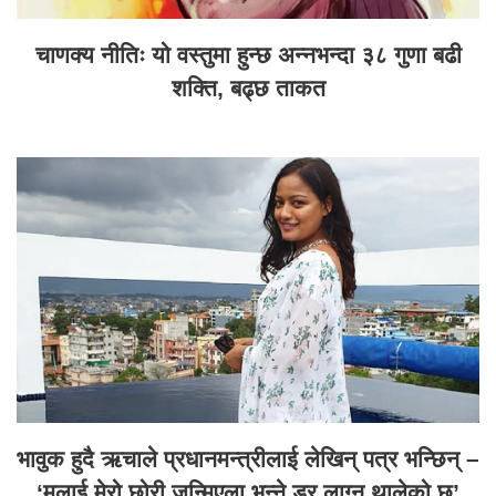
चाणक्य नीतिः यो वस्तुमा हुन्छ अन्नभन्दा ३८ गुणा बढी
शक्ति, बढ्छ ताकत
भावुक हुदै ऋचाले प्रधानमन्त्रीलाई लेखिन् पत्र भन्छिन् –
‘मलाई मेरो छोरी जन्मिएला भन्ने डर लाग्न थालेको छ’