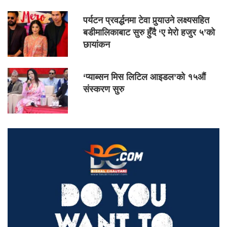
पर्यटन प्रवर्द्धनमा टेवा पुर्‍याउने लक्ष्यसहित
बडीमालिकाबाट सुरु हुँदै ‘ए मेरो हजुर ५’को
छायांकन
‘प्याब्सन मिस लिटिल आइडल’को १५औं
संस्करण सुरु