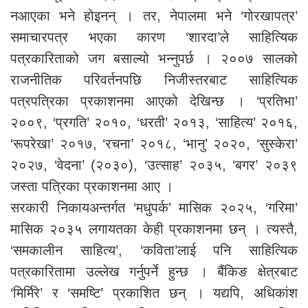
नआएका भने होइनन् । तर, नेपालमा भने ‘गोरखापत्र’
समाचारपत्र भएका कारण ‘शारदा’ले साहित्यिक
पत्रकारिताको जग बसाल्यो भन्नुपर्छ । २००७ सालको
राजनीतिक परिवर्तनपछि निजीस्तरबाट साहित्यिक
पत्रपत्रिका प्रकाशनमा आएको देखिन्छ । ‘प्रतिभा’
२००९, ‘प्रगति’ २०१०, ‘धरती’ २०१३, ‘साहित्य’ २०१६,
‘रूपरेखा’ २०१७, ‘रचना’ २०१८, ‘भानु’ २०२०, ‘सुस्केरा’
२०२७, ‘वेदना’ (२०३०), ‘उत्साह’ २०३५, ‘बगर’ २०३९
जस्ता पत्रिका प्रकाशनमा आए ।
सरकारी निकायअन्तर्गत ‘मधुपर्क’ मासिक २०२५, ‘गरिमा’
मासिक २०३५ लगायतका केही प्रकाशनमा छन् । त्यस्तै,
‘समकालीन साहित्य’, ‘कविता’लाई पनि साहित्यिक
पत्रकारितामा उल्लेख गर्नुपर्ने हुन्छ । बैंकिङ क्षेत्रबाट
‘मिर्मिरे’ र ‘समष्टि’ प्रकाशित छन् । यद्यपि, अधिकांश