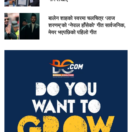
बालेन शाहको स्वरमा चलचित्र ‘लाज
शरणम्’को ‘नेपाल हाँसेको’ गीत सार्वजनिक,
मेयर भएपछिको पहिलो गीत