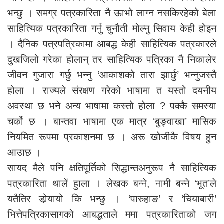
भन्छु । समग्र पत्रकारिता नै ऊाभो लाग्न नसकिरहेको बेला
साहित्यिक पत्रकारिता गर्नु चुनौती मोल्नु सिवाय केही होइन
। दैनिक पत्रपत्रिकामा आबद्ध केही साहित्यिक पत्रकारले
दुखजिलो गरेका होलान् तर साहित्यिक पत्रिका नै निकालेर
जीवन गुजारा गर्छु भन्नु ‘आकाशको तारा झार्छु’ भन्नुजस्तै
होला । राज्यले संरक्षण गरेको भाषामा त यस्तो दयनीय
अवस्था छ भने अन्य भाषामा कस्तो होला ? पक्कै समस्या
चर्को छ । बान्तवा भाषामा एक मात्र ‘बुङ्वाखा’ मासिक
नियमित रूपमा प्रकाशनमा छ । अरू खोजीकै विषय हुन
आउाछ ।
सायद मैले पनि क्षतिपूर्तिको सिद्धान्तअनुरूप नै साहित्यिक
पत्रकारिता थालें हुाला । लेखक बन्ने, नामी बन्ने ‘भूत’ले
यतैतिर डोर्‍यायो कि भन्छु । ‘पारुहाङ’ र ‘चियाबारी’
भित्तेपत्रिकासागको आबद्धताले ममा पत्रकारिताको जग