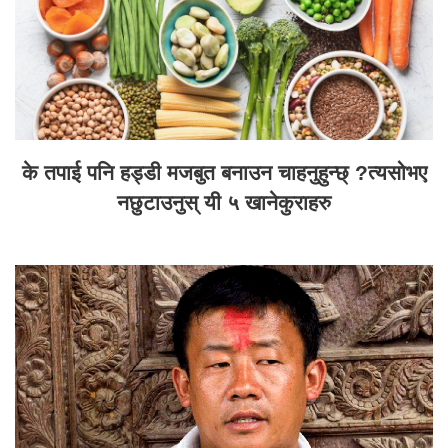
के तपाई पनि हड्डी मजबुत बनाउन चाहनुहुन्छ् ?त्यसोभए
नछुटाउनुस् यी ५ खानेकुराहरु