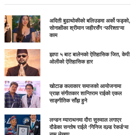
अदिती बुढाथोकीको बलिउडमा अर्को फड्को,
सोनाक्षीका श्रीमान जहीरसँग ‘फरिश्ता’मा
काम
झापा ५ बाट बालेनको ऐतिहासिक जित, केपी
ओलीको ऐतिहासिक हार
खोटाङ कलाकार समाजको आयोजनामा
प्राज्ञ संगीतकार शान्तिराम राईको एकल
साङ्गीतिक साँझ हुने
लन्डन म्याराथनमा दौरा सुरुवाल लगाएर
दौडेका सन्तोष राईले ‘गिनिज वल्र्ड रेकर्ड’मा
नाम लेखाए