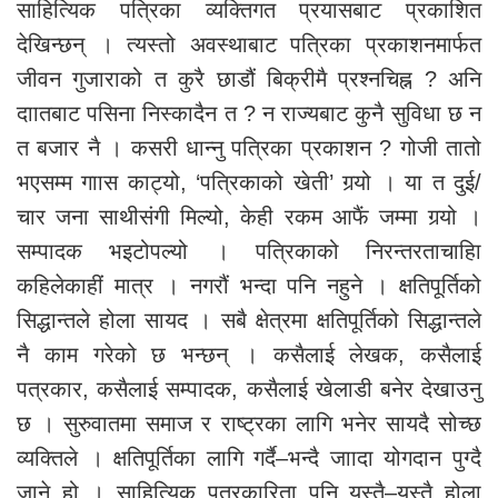
साहित्यिक पत्रिका व्यक्तिगत प्रयासबाट प्रकाशित
देखिन्छन् । त्यस्तो अवस्थाबाट पत्रिका प्रकाशनमार्फत
जीवन गुजाराको त कुरै छाडौं बिक्रीमै प्रश्नचिह्न ? अनि
दाातबाट पसिना निस्कादैन त ? न राज्यबाट कुनै सुविधा छ न
त बजार नै । कसरी धान्नु पत्रिका प्रकाशन ? गोजी तातो
भएसम्म गाास काट्यो, ‘पत्रिकाको खेती’ गर्‍यो । या त दुई/
चार जना साथीसंगी मिल्यो, केही रकम आफैं जम्मा गर्‍यो ।
सम्पादक भइटोपल्यो । पत्रिकाको निरन्तरताचाहिा
कहिलेकाहीं मात्र । नगरौं भन्दा पनि नहुने । क्षतिपूर्तिको
सिद्धान्तले होला सायद । सबै क्षेत्रमा क्षतिपूर्तिको सिद्धान्तले
नै काम गरेको छ भन्छन् । कसैलाई लेखक, कसैलाई
पत्रकार, कसैलाई सम्पादक, कसैलाई खेलाडी बनेर देखाउनु
छ । सुरुवातमा समाज र राष्ट्रका लागि भनेर सायदै सोच्छ
व्यक्तिले । क्षतिपूर्तिका लागि गर्दै–भन्दै जाादा योगदान पुग्दै
जाने हो । साहित्यिक पत्रकारिता पनि यस्तै–यस्तै होला