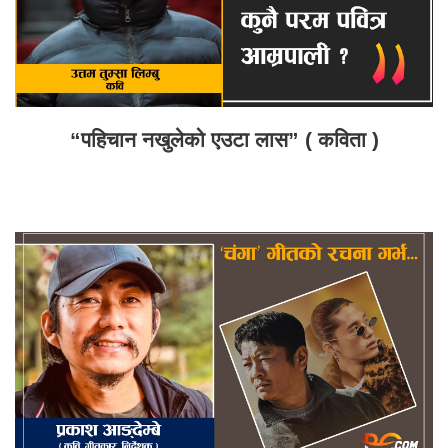
“पहिचान नखुलेको एउटा लास” ( कविता )