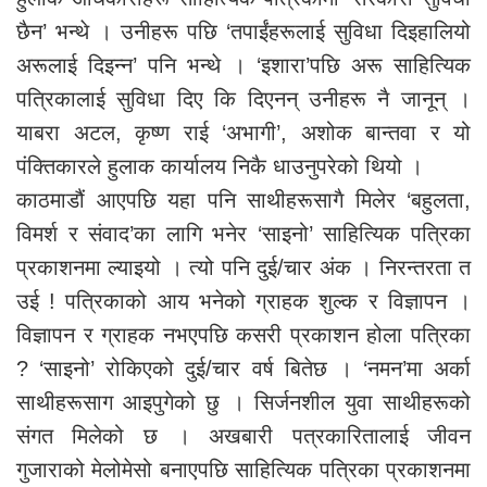
छैन’ भन्थे । उनीहरू पछि ‘तपाईंहरूलाई सुविधा दिइहालियो
अरूलाई दिइन्न’ पनि भन्थे । ‘इशारा’पछि अरू साहित्यिक
पत्रिकालाई सुविधा दिए कि दिएनन् उनीहरू नै जानून् ।
याबरा अटल, कृष्ण राई ‘अभागी’, अशोक बान्तवा र यो
पंक्तिकारले हुलाक कार्यालय निकै धाउनुपरेको थियो ।
काठमाडौं आएपछि यहा पनि साथीहरूसागै मिलेर ‘बहुलता,
विमर्श र संवाद’का लागि भनेर ‘साइनो’ साहित्यिक पत्रिका
प्रकाशनमा ल्याइयो । त्यो पनि दुई/चार अंक । निरन्तरता त
उई ! पत्रिकाको आय भनेको ग्राहक शुल्क र विज्ञापन ।
विज्ञापन र ग्राहक नभएपछि कसरी प्रकाशन होला पत्रिका
? ‘साइनो’ रोकिएको दुई/चार वर्ष बितेछ । ‘नमन’मा अर्का
साथीहरूसाग आइपुगेको छु । सिर्जनशील युवा साथीहरूको
संगत मिलेको छ । अखबारी पत्रकारितालाई जीवन
गुजाराको मेलोमेसो बनाएपछि साहित्यिक पत्रिका प्रकाशनमा