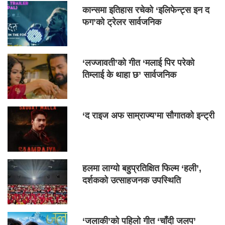
कान्समा इतिहास रचेको ‘इलिफेन्ट्स इन द
फग’को ट्रेलर सार्वजनिक
‘लज्जावती’को गीत ‘मलाई पिर परेको
तिम्लाई के थाहा छ’ सार्वजनिक
‘द राइज अफ साम्राज्य’मा सौगातको इन्ट्री
हलमा लाग्यो बहुप्रतिक्षित फिल्म ‘हली’,
दर्शकको उत्साहजनक उपस्थिति
‘जलाकी’को पहिलो गीत ‘चाँदी जलप’