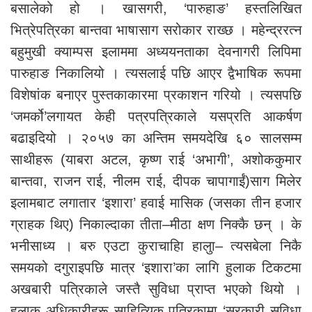
बसालेको हो । खासगरी, ‘पारुहाङ’ हस्तलिखित
भित्रेपत्रिका बान्तवा भाषासाग सरोकार राख्छ । महेन्द्ररत्न
बहुमुखी क्याम्पस इलाममा अध्ययनताका देवनागरी लिपिमा
पारुहाङ निकालियो । त्यसलाई पछि आएर द्वैभाषिक रूपमा
विशेषांक बनाएर पुस्तकाकारमा प्रकाशन गरियो । त्यसपछि
‘जमर्को’लगायत केही पत्रपत्रिकाले यसप्रति आकर्षण
बढाइदियो । २०५७ का अन्तिम समयदेखि ६० सालसम्म
साथीहरू (याबरा अटल, कृष्ण राई ‘अभागी’, अशोककुमार
बान्तवा, राजन राई, नीलम राई, दीपक चापागाईं)साग मिलेर
इलामबाट लगातार ‘इशारा’ हवाई मासिक (जसका तीन हजार
ग्राहक थिए) निकाल्दाका तीता–मीठा क्षण निक्कै छन् । के
भनीसाध्य । बरु एउटा कुराचाहिा हालुा– त्यसबेला निकै
समयको दगुराइपछि मात्र ‘इशारा’का लागि हुलाक टिकटमा
अखबारी पत्रिकाले जस्तै सुविधा प्राप्त भएको थियो ।
हुलाक अधिकारीहरू साहित्यिक पत्रिकामा ‘सरकारी सुविधा