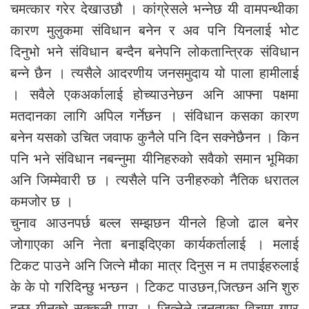
चमत्कार गरेर देखाउछौ । कांग्रेसले भन्नेछ यी वामपन्थीका
कारण मुलुकमा संविधान बनेन र अव पनि यिनलाई भोट
दिनुभो भने संविधान बन्दैन बनेपनि लोकतान्त्रिक संविधान
बन्ने छैन । त्यसैले आदरणीय जनसमुदाय यो पाला हामीलाई
। सवैले एकअर्कालाई होच्याउनेछन अनि आफ्ना पक्षमा
मतदानका लागि अपिल गर्नेछन । संविधान कसका कारण
बनेन यसको उचित जवाफ कुनैले पनि दिन सक्नेछैनन । किन
पनि भने संविधान नबन्नुमा यीनिहरुको सवैको समान भूमिका
अनि जिम्मेवारी छ । त्यसैले पनि उनीहरुको नैतिक धरातल
कमजोर छ ।
चुनाव आउनपर्छ बल्ल सम्झछन यीनले हिजो ढाल बनेर
जोगाएका अनि नेता बनाइदिएका कार्यकर्तालाई । मलाई
टिकट पाउने अनि जित्ने मौका मात्र दिनुस न म तपाईहरुलाई
के के पो गरिदिन्छु भन्छन । टिकट पाउछन,जित्छन अनि शुरु
हुन्छ यीनको सक्कली पारा । जित्नेले जनताका विचमा गएर