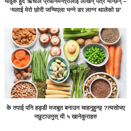
भावुक हुदै ऋचाले प्रधानमन्त्रीलाई लेखिन् पत्र भन्छिन् –
‘मलाई मेरो छोरी जन्मिएला भन्ने डर लाग्न थालेको छ’
के तपाई पनि हड्डी मजबुत बनाउन चाहनुहुन्छ् ?त्यसोभए
नछुटाउनुस् यी ५ खानेकुराहरु