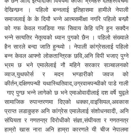
के छन आदि इत्यादीका विषयमा काफी भ्रमहरु दलहरुविचमा
देखिन्छन । पहिलो बन्नलाई इतिहासमा हामीले नेपाली
समाजलाई के के दियौ भन्ने आत्मसमीक्षा नगरि पहिलो बन्छौ
को गफ केवल गजडिया गफ सिवाय केहि पनि हुन सक्दैन
भन्ने सत्यतिर नेतृत्वको ध्यान पुगको छैन । पहिलो संख्याले
हैन सारले बन्दा जाति हुन्थ्यो । नेपाली कांग्रेसलाई पहिलो
बन्न केवल आफ्नो लोकतान्त्रिक छवि,अनि विपी भजाए पुग्ने
भ्रम छ भने एमालेलाई नौ महिने सरकार सञ्चालनको
व्याज,युथफोर्स र मदन भण्डारीको जवज को
कीर्तन,दक्षिणपन्थी यथास्थितिवाद,उग्रवामपन्थीको पाडे गाली
गाए पुग्छ भन्ने लागेको छ भने एमाओवादीलाई दश वर्षे युद्वले
सामाजिक रुपान्तरणमा दिएको धक्का,वाइसियल,अवकास
प्राप्त लडाकुहरु अनि कांग्रेस एमालेलाई संशोधनवादी, अनि
संघियता र गणतन्त्र विरोधीको संज्ञा,संघीयता र गणतनत्र
हाम्रो खास नारा अनि हाम्रा कारणले यी चीज नेपालमा