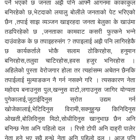
पर्ने भएको छ जनता अझै पनि आफ्नै आगनमा काकाकुल
बनिरहेको छ,भेटदाको लयालु बोलीले जनताको पेट भरिएको
छैन ,तपाई साझ व्यञ्जन खाइरहदा जनता बेलुका के खाउंमा
तडपिरहेको छ ,जनताका कामवाट कसरी फुत्कने भन्ने
दाउंवाहेक के छ तपाइहरुसंग ? तपाइलाई अझै पनि लागिरहेकै
छ कार्यकर्ताले भोकै सलाम ठोकिरहोस, हनुमान
बनिरहोस,तलुवा चाटिरहोस,हवस हजुर भनिरहोस ।
अहिलेको पुस्ता वेरोजगार होला तर त्यहांसम्म अचेतन छैनकि
तपाईलाई मुल्याङकन नै गर्न नसक्ने गरि । त्यसकारण नेता
महोदय बनाउनुस पुल,खन्नुस वाटो,लगाउनुस जागिर योग्यता
पुगेकालाई,जुटाईदिनुस स्रोत उद्यम गर्न
खोजेकालाई,भेटिदिनुस विरामी,सक्नुहुन्छ किनिदिनुस
ओखती,बोलिदिनुस मिठो,सोधीदिनुस खानुभाछ छैन अनि
बनिन्छ नेता अनि पहिलो दल । रित्तो टोपी अनि दाह्री पालेर
नेता हुने भए सवै हुन्थे नेता अनि पहिलो दल । आज पनि