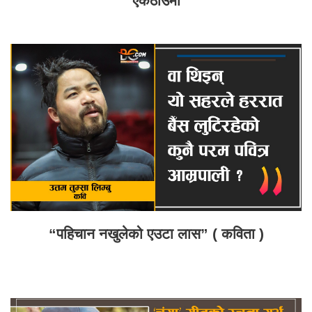
एकैठाउँमा
“पहिचान नखुलेको एउटा लास” ( कविता )