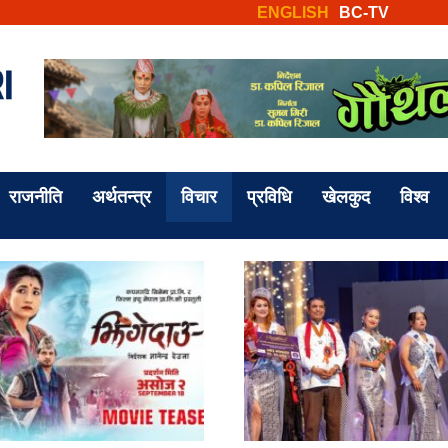
ENGLISH
BC-TV
राजनीति
अर्थतन्त्र
विचार
प्रविधि
खेलकुद
विश्व