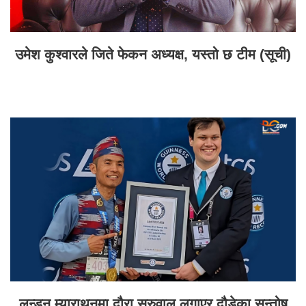
उमेश कुश्वारले जिते फेकन अध्यक्ष, यस्तो छ टीम (सूची)
लन्डन म्याराथनमा दौरा सुरुवाल लगाएर दौडेका सन्तोष