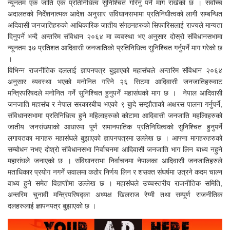
न्यूनतम एक जाति एक प्रतिनिधित्व सुनिश्चित गरिनु पर्ने माग राखेको छ । सर्वोच्च
अदालतको निर्देशनात्मक आदेश अनुसार संविधानसभामा प्रतिनिधीत्वको लागी सम्बन्धित
अदिवासी जनजातिहरुको आधिकारिक जातीय संगठनहरुको सिफारिसलाई राज्यले मान्यता
दिनुपर्ने भन्दै अन्तरिम संविधान २०६४ मा व्यवस्था भए अनुसार दोस्रो संविधानसभामा
न्यूनतम ३७ प्रतिशत आदिवासी जनजातिको प्रतिनिधित्व सुनिश्चित गर्नुपर्ने माग गरेको छ
।
विभिन्न राजनीतिक दललाई ज्ञापनपत्र बुझाएको महासंघले अन्तरिम संविधान २०६४
अनुसार व्यवस्था भएको मनोनित गरिने २६ सिटमा आदिवासी जनजातिहरुवाट
मन्त्रिपरिषदले मनोनित गर्ने सुनिश्चित हुनुपर्ने महासंघको माग छ । नेपाल आदिवासी
जनजाति महासंघ र नेपाल सरकारबीच भएको ९ बुादे सम्झौताको अक्षरस पालना गर्नुपर्ने,
संविधानसभामा प्रतिनिधित्व हुने महिलाहरुको कोटामा आदिवासी जनजाति महलिाहरुको
जातीय जनसंख्याको आधारमा पूर्ण समानपातिक प्रतिनिधित्वको सुनिश्चित हुनुपर्ने
लगायतका मागहरु महासंघले बुझाएको ज्ञापनपत्रमा उल्लेख छ । आफ्ना मागहरुहरुको
सम्बोधन नभए दोश्रो संविधानसभा निर्वाचनमा आदिवासी जनजाति भाग लिन बाध्य नहुने
महासंघले जनाएको छ । संविधानसभा निर्वाचनमा नेपालका आदिवासी जनजातिहरुले
मताधिकार प्रयोग नगर्ने सवालमा कठोर निर्णय लिन र शसक्त संघर्षमा उत्रने कदम चाल्न
वाध्य हुने समेत विज्ञप्तीमा उल्लेख छ । महासंघले उच्चस्तरीय राजनीतिक समिति,
अन्तरिम चुनावी मन्त्रिपरिषद्का अध्यक्ष खिलराज रेग्मी तथा सम्पूर्ण राजनीतिक
दलहरुलाई ज्ञापनपत्र बुझाएको छ ।