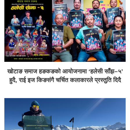
खोटाङ समाज हङकङको आयोजनामा ‘हलेसी साँझ–५’
हुदै, राई इज किङसंगै चर्चित कलाकारले प्रस्तुति दिदै