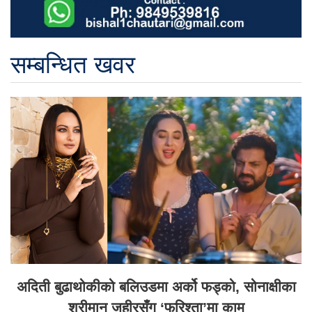
सम्बन्धित खवर
अदिती बुढाथोकीको बलिउडमा अर्को फड्को, सोनाक्षीका
श्रीमान जहीरसँग ‘फरिश्ता’मा काम