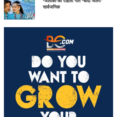
‘जलाकी’को पहिलो गीत ‘चाँदी जलप’
सार्वजनिक