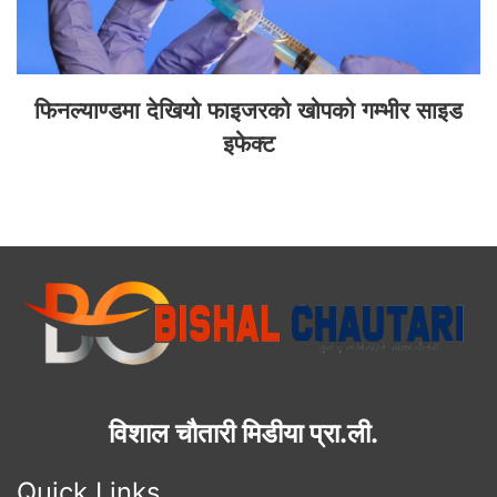
फिनल्याण्डमा देखियो फाइजरको खोपको गम्भीर साइड
इफेक्ट
विशाल चौतारी मिडीया प्रा.ली.
Quick Links