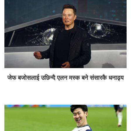
जेफ बजोसलाई उछिन्दै एलन मस्क बने संसारकै धनाढ्य