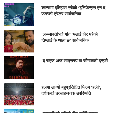
कान्समा इतिहास रचेको ‘इलिफेन्ट्स इन द
फग’को ट्रेलर सार्वजनिक
‘लज्जावती’को गीत ‘मलाई पिर परेको
तिम्लाई के थाहा छ’ सार्वजनिक
‘द राइज अफ साम्राज्य’मा सौगातको इन्ट्री
हलमा लाग्यो बहुप्रतिक्षित फिल्म ‘हली’,
दर्शकको उत्साहजनक उपस्थिति