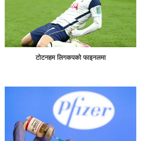
टोटनहम लिगकपको फाइनलमा