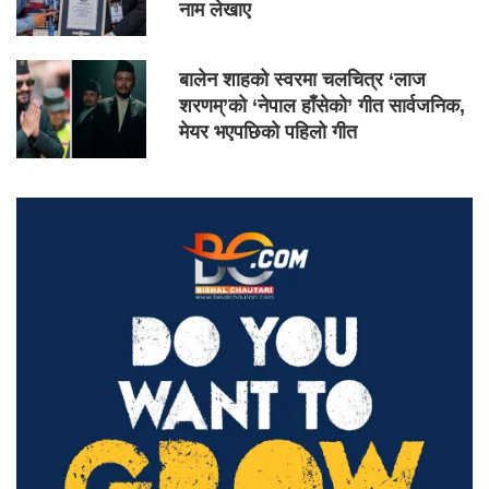
नाम लेखाए
बालेन शाहको स्वरमा चलचित्र ‘लाज
शरणम्’को ‘नेपाल हाँसेको’ गीत सार्वजनिक,
मेयर भएपछिको पहिलो गीत