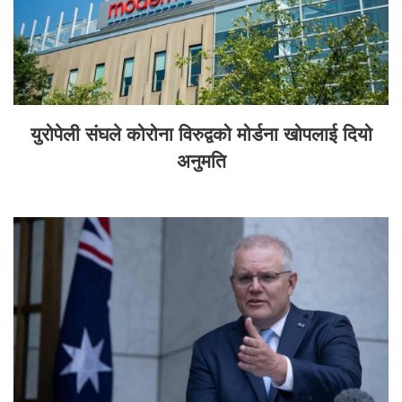
युरोपेली संघले कोरोना विरुद्वको मोर्डना खोपलाई दियो
अनुमति