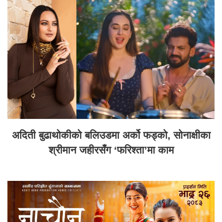
अदिती बुढाथोकीको बलिउडमा अर्को फड्को, सोनाक्षीका
श्रीमान जहीरसँग ‘फरिश्ता’मा काम