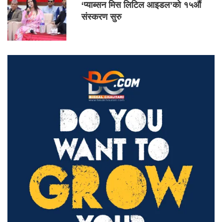
‘प्याब्सन मिस लिटिल आइडल’को १५औं
संस्करण सुरु