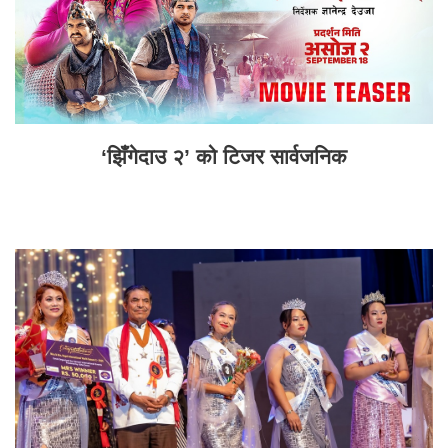
‘झिँगेदाउ २’ को टिजर सार्वजनिक