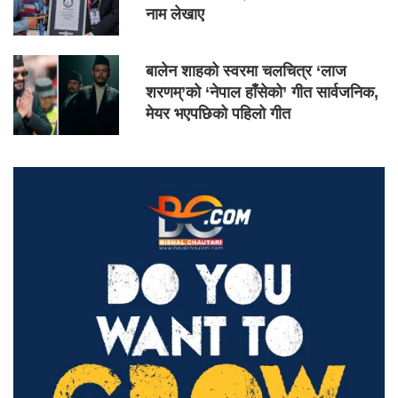
नाम लेखाए
बालेन शाहको स्वरमा चलचित्र ‘लाज
शरणम्’को ‘नेपाल हाँसेको’ गीत सार्वजनिक,
मेयर भएपछिको पहिलो गीत