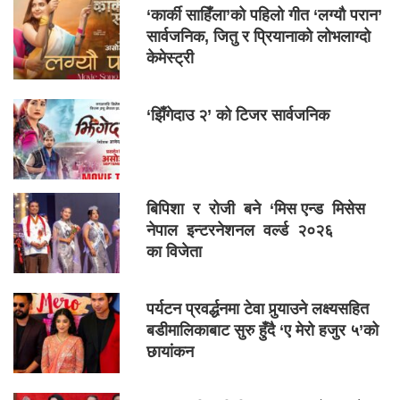
‘कार्की साहिँला’को पहिलो गीत ‘लग्यौ परान’
सार्वजनिक, जितु र प्रियानाको लोभलाग्दो
केमेस्ट्री
‘झिँगेदाउ २’ को टिजर सार्वजनिक
बिपिशा र रोजी बने ‘मिस एन्ड मिसेस
नेपाल इन्टरनेशनल वर्ल्ड २०२६
का विजेता
पर्यटन प्रवर्द्धनमा टेवा पुर्‍याउने लक्ष्यसहित
बडीमालिकाबाट सुरु हुँदै ‘ए मेरो हजुर ५’को
छायांकन