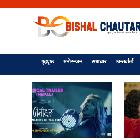
गृहपृष्ठ
मनोरन्जन
समाचार
अन्तर्वार्ता