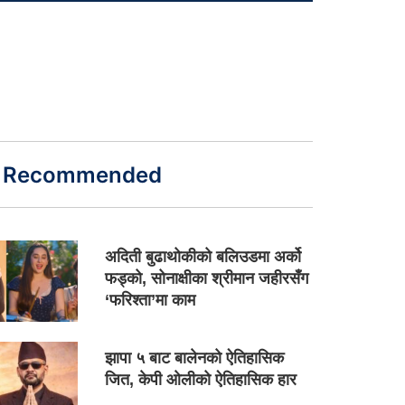
Recommended
अदिती बुढाथोकीको बलिउडमा अर्को
फड्को, सोनाक्षीका श्रीमान जहीरसँग
‘फरिश्ता’मा काम
झापा ५ बाट बालेनको ऐतिहासिक
जित, केपी ओलीको ऐतिहासिक हार