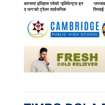
कान्समा इतिहास रचेको ‘इलिफेन्ट्स इन
‘लज्जाव
द फग’को ट्रेलर सार्वजनिक
तिम्लाई