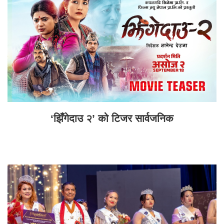
‘झिँगेदाउ २’ को टिजर सार्वजनिक