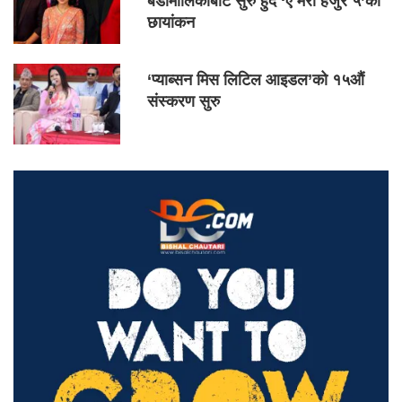
बडीमालिकाबाट सुरु हुँदै ‘ए मेरो हजुर ५’को
छायांकन
‘प्याब्सन मिस लिटिल आइडल’को १५औं
संस्करण सुरु