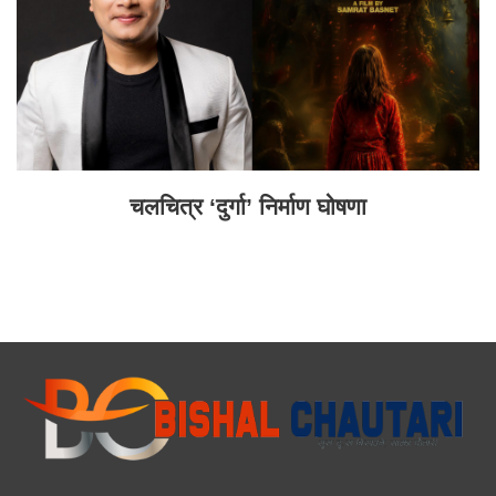
चलचित्र ‘दुर्गा’ निर्माण घोषणा