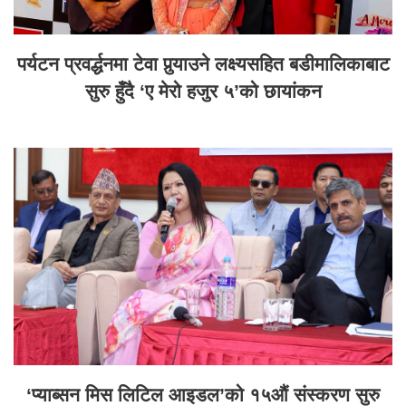
पर्यटन प्रवर्द्धनमा टेवा पुर्‍याउने लक्ष्यसहित बडीमालिकाबाट
सुरु हुँदै ‘ए मेरो हजुर ५’को छायांकन
‘प्याब्सन मिस लिटिल आइडल’को १५औं संस्करण सुरु