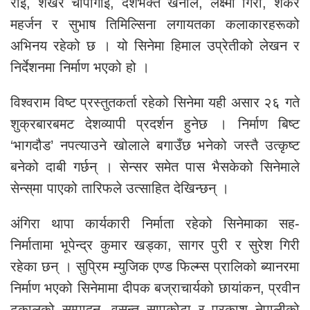
राई, शेखर चापागाईं, देशभक्त खनाल, लक्ष्मी गिरी, शंकर
महर्जन र सुभाष तिमिल्सिना लगायतका कलाकारहरूको
अभिनय रहेको छ । यो सिनेमा हिमाल उप्रेतीको लेखन र
निर्देशनमा निर्माण भएको हो ।
विश्वराम विष्ट प्रस्तुतकर्ता रहेको सिनेमा यही असार २६ गते
शुक्रबारबमट देशव्यापी प्रदर्शन हुनेछ । निर्माण बिष्ट
‘भागदौड’ नपत्याउने खोलाले बगाउँछ भनेको जस्तै उत्कृष्ट
बनेको दाबी गर्छन् । सेन्सर समेत पास भैसकेको सिनेमाले
सेन्स्‌मा पाएको तारिफले उत्साहित देखिन्छन् ।
अंगिरा थापा कार्यकारी निर्माता रहेको सिनेमाका सह-
निर्मातामा भूपेन्द्र कुमार खड्का, सागर पुरी र सुरेश गिरी
रहेका छन् । सुप्रिम म्युजिक एण्ड फिल्म्स प्रालिको ब्यानरमा
निर्माण भएको सिनेमामा दीपक बज्राचार्यको छायांकन, प्रवीन
ढकालको सम्पादन, वसन्त सापकोटा र प्रकाश नेपालीको