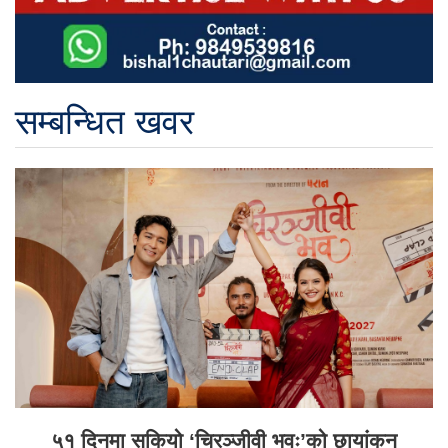
सम्बन्धित खवर
५१ दिनमा सकियो ‘चिरञ्जीवी भवः’को छायांकन