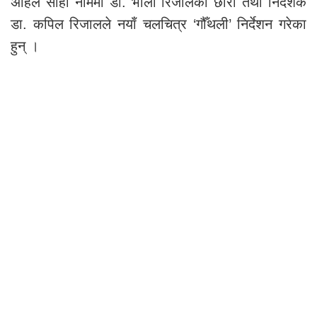
अहिले सोही नाममा डा. भोला रिजालका छोरा तथा निर्देशक
डा. कपिल रिजालले नयाँ चलचित्र ‘गौँथली’ निर्देशन गरेका
हुन् ।