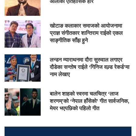
ओलीको ऐतिहासिक हार
खोटाङ कलाकार समाजको आयोजनामा
प्राज्ञ संगीतकार शान्तिराम राईको एकल
साङ्गीतिक साँझ हुने
लन्डन म्याराथनमा दौरा सुरुवाल लगाएर
दौडेका सन्तोष राईले ‘गिनिज वल्र्ड रेकर्ड’मा
नाम लेखाए
बालेन शाहको स्वरमा चलचित्र ‘लाज
शरणम्’को ‘नेपाल हाँसेको’ गीत सार्वजनिक,
मेयर भएपछिको पहिलो गीत