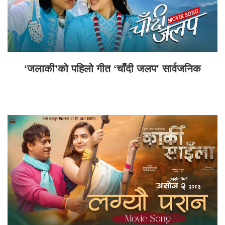
‘जलाकी’को पहिलो गीत ‘चाँदी जलप’ सार्वजनिक