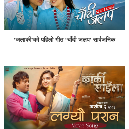
‘जलाकी’को पहिलो गीत ‘चाँदी जलप’ सार्वजनिक