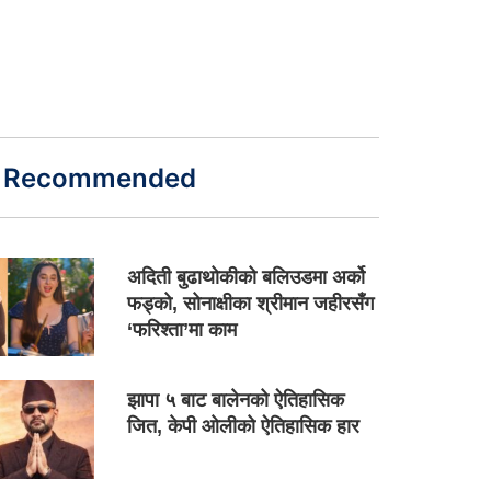
Recommended
अदिती बुढाथोकीको बलिउडमा अर्को
फड्को, सोनाक्षीका श्रीमान जहीरसँग
‘फरिश्ता’मा काम
झापा ५ बाट बालेनको ऐतिहासिक
जित, केपी ओलीको ऐतिहासिक हार