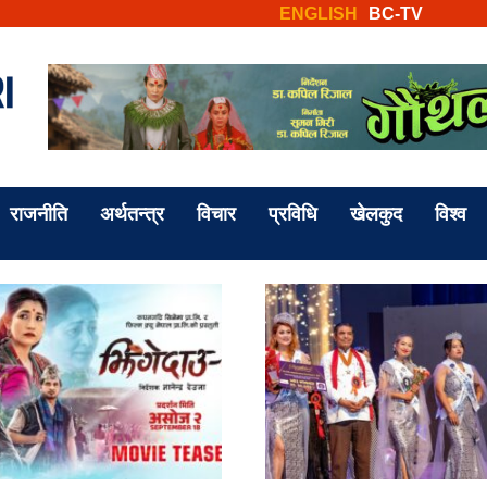
ENGLISH
BC-TV
राजनीति
अर्थतन्त्र
विचार
प्रविधि
खेलकुद
विश्व