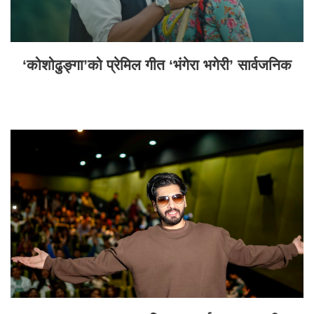
‘कोशोढुङ्गा’को प्रेमिल गीत ‘भंगेरा भगेरी’ सार्वजनिक