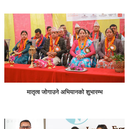
मातृत्व जोगाउने अभियानको शुभारम्भ