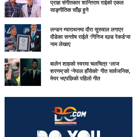
प्राज्ञ संगीतकार शान्तिराम राईको एकल
साङ्गीतिक साँझ हुने
लन्डन म्याराथनमा दौरा सुरुवाल लगाएर
दौडेका सन्तोष राईले ‘गिनिज वल्र्ड रेकर्ड’मा
नाम लेखाए
बालेन शाहको स्वरमा चलचित्र ‘लाज
शरणम्’को ‘नेपाल हाँसेको’ गीत सार्वजनिक,
मेयर भएपछिको पहिलो गीत