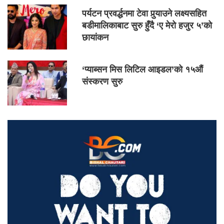
पर्यटन प्रवर्द्धनमा टेवा पुर्‍याउने लक्ष्यसहित
बडीमालिकाबाट सुरु हुँदै ‘ए मेरो हजुर ५’को
छायांकन
‘प्याब्सन मिस लिटिल आइडल’को १५औं
संस्करण सुरु