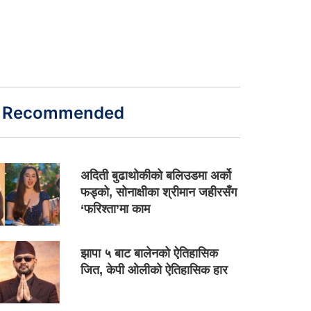
Recommended
अदिती बुढाथोकीको बलिउडमा अर्को
फड्को, सोनाक्षीका श्रीमान जहीरसँग
‘फरिश्ता’मा काम
झापा ५ बाट बालेनको ऐतिहासिक
जित, केपी ओलीको ऐतिहासिक हार