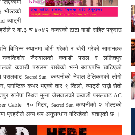
ा लिएकोमा
२ भोल्टको
व्याट्री
cid
्रहरीले र बा.३ च ४०४२ नम्वरको टाटा गाडी सहित पक्राउ
पनि विभिन्न स्थानमा चोरी गरेको र चोरी गरेको सामानहरु
त नन्दकिशोर जैसवालको कवाडी पसल र ललितपुर
सवालको कवाडी पसलमा राखेको भन्ने बताएपछि खटिएको
लको पसलबाट
कम्पनीको नेपाल टेलिकमको लोगो
Sacred Sun
 प्लाष्टिक कभर भएको तार ९ किलो, व्याट्री राख्ने सेतो
ितपुर सानेपा स्थित मुन्ना जैसवालको कवाडी पसलबाट
AC
१० मिटर,
कम्पनीको २ भोल्टको
er Cable
Sacred Sun
्धमा प्रहरीले अन्य थप अनुसन्धान गरिरहेको बताएको छ ।