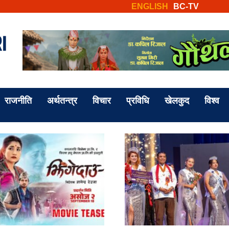
ENGLISH
BC-TV
राजनीति
अर्थतन्त्र
विचार
प्रविधि
खेलकुद
विश्व