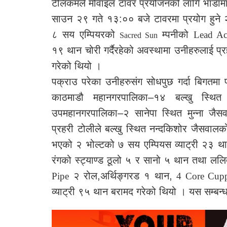
टेलिकमले मोवाइल टावर प्रयोजनको लागि भाडाम
साउन २९ गते १३:०० बजे टावरमा प्रयोग हुने 
८ सय एम्पियरको
म्पनीको
Lead A
Sacred Sun
१९ थान चोरी गर्दैरहेको अवस्थामा उनीहरुलाई प
गरेको थियो ।
पक्राउ परेका उनीहरुसंग सोधपुछ गर्दा बिगतमा 
काठमाडौ महानगरपालिका–१४ बल्खु स्थि
उपमहानगरपालिका–२ सानेपा स्थित मुन्ना जै
प्रहरी टोलीले बल्खु स्थित नन्दकिशोर जैसवा
भएको २ भोल्टको ७ सय एम्पियस व्याट्री २३ थान,
रंगको स्ट्याण्ड ठूलो ५ र सानो ५ थान तथा लल
२ रोल,अर्थिङ्गरड १ थान,
Pipe
4 Core Cupp
व्याट्री ९५ थान बरामद गरेको थियो । यस सम्बन