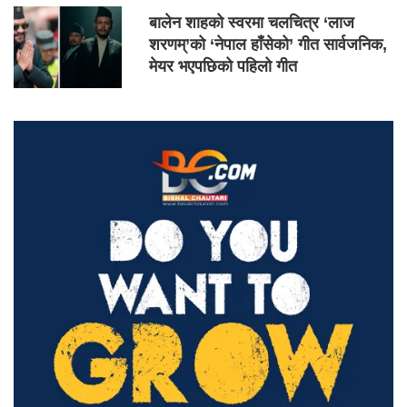
बालेन शाहको स्वरमा चलचित्र ‘लाज
शरणम्’को ‘नेपाल हाँसेको’ गीत सार्वजनिक,
मेयर भएपछिको पहिलो गीत