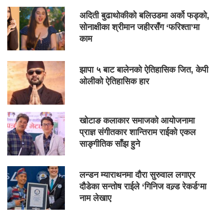
अदिती बुढाथोकीको बलिउडमा अर्को फड्को,
सोनाक्षीका श्रीमान जहीरसँग ‘फरिश्ता’मा
काम
झापा ५ बाट बालेनको ऐतिहासिक जित, केपी
ओलीको ऐतिहासिक हार
खोटाङ कलाकार समाजको आयोजनामा
प्राज्ञ संगीतकार शान्तिराम राईको एकल
साङ्गीतिक साँझ हुने
लन्डन म्याराथनमा दौरा सुरुवाल लगाएर
दौडेका सन्तोष राईले ‘गिनिज वल्र्ड रेकर्ड’मा
नाम लेखाए