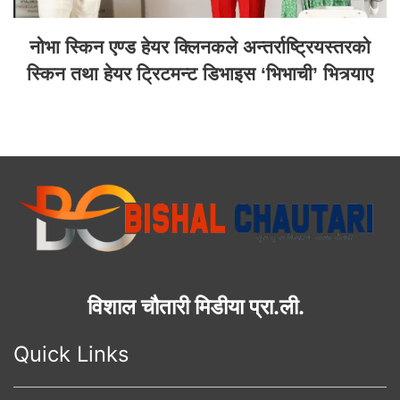
नोभा स्किन एण्ड हेयर क्लिनकले अन्तर्राष्ट्रियस्तरको
स्किन तथा हेयर ट्रिटमन्ट डिभाइस ‘भिभाची’ भित्र्याए
विशाल चौतारी मिडीया प्रा.ली.
Quick Links