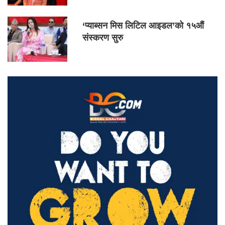
‘प्याब्सन मिस लिटिल आइडल’को १५औं
संस्करण सुरु