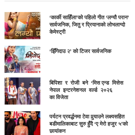
‘कार्की साहिँला’को पहिलो गीत ‘लग्यौ परान’
सार्वजनिक, जितु र प्रियानाको लोभलाग्दो
केमेस्ट्री
‘झिँगेदाउ २’ को टिजर सार्वजनिक
बिपिशा र रोजी बने ‘मिस एन्ड मिसेस
नेपाल इन्टरनेशनल वर्ल्ड २०२६
का विजेता
पर्यटन प्रवर्द्धनमा टेवा पुर्‍याउने लक्ष्यसहित
बडीमालिकाबाट सुरु हुँदै ‘ए मेरो हजुर ५’को
छायांकन