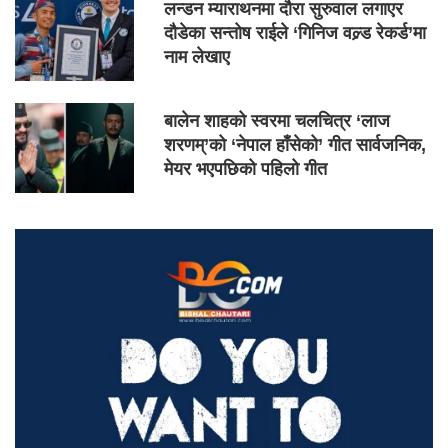
लन्डन म्याराथनमा दौरा सुरुवाल लगाएर
दौडेका सन्तोष राईले ‘गिनिज वल्र्ड रेकर्ड’मा
नाम लेखाए
बालेन शाहको स्वरमा चलचित्र ‘लाज
शरणम्’को ‘नेपाल हाँसेको’ गीत सार्वजनिक,
मेयर भएपछिको पहिलो गीत