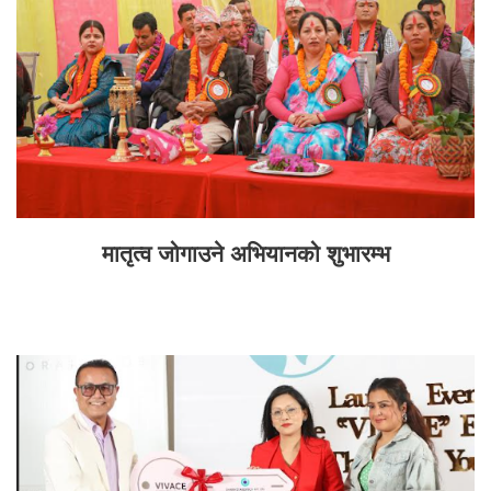
मातृत्व जोगाउने अभियानको शुभारम्भ