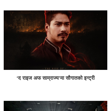
‘द राइज अफ साम्राज्य’मा सौगातको इन्ट्री