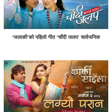
‘जलाकी’को पहिलो गीत ‘चाँदी जलप’ सार्वजनिक