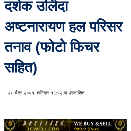
दर्शक उर्लिदा
अष्टनारायण हल परिसर
तनाव (फोटो फिचर
सहित)
- २८ चैत्र २०७१, शनिबार १६:५२ मा प्रकाशित