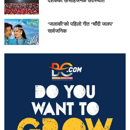
दर्शकको उत्साहजनक उपस्थिति
‘जलाकी’को पहिलो गीत ‘चाँदी जलप’
सार्वजनिक