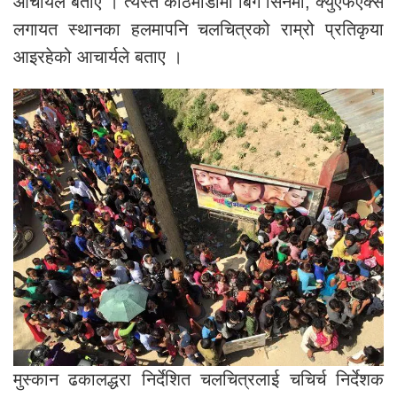
आचार्यले बताए । त्यस्तै काठमाडौमा बिग सिनेमा, क्युएफएक्स
लगायत स्थानका हलमापनि चलचित्रको राम्रो प्रतिकृया
आइरहेको आचार्यले बताए ।
मुस्कान ढकालद्धरा निर्देशित चलचित्रलाई चचिर्च निर्देशक