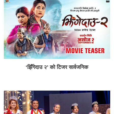
‘झिँगेदाउ २’ को टिजर सार्वजनिक