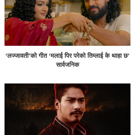
‘लज्जावती’को गीत ‘मलाई पिर परेको तिम्लाई के थाहा छ’
सार्वजनिक