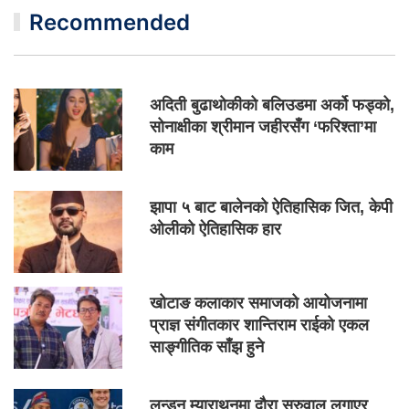
Recommended
अदिती बुढाथोकीको बलिउडमा अर्को फड्को,
सोनाक्षीका श्रीमान जहीरसँग ‘फरिश्ता’मा
काम
झापा ५ बाट बालेनको ऐतिहासिक जित, केपी
ओलीको ऐतिहासिक हार
खोटाङ कलाकार समाजको आयोजनामा
प्राज्ञ संगीतकार शान्तिराम राईको एकल
साङ्गीतिक साँझ हुने
लन्डन म्याराथनमा दौरा सुरुवाल लगाएर