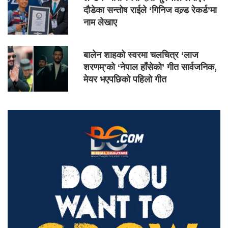
दौडेका सन्तोष राईले ‘गिनिज वल्र्ड रेकर्ड’मा
नाम लेखाए
बालेन शाहको स्वरमा चलचित्र ‘लाज
शरणम्’को ‘नेपाल हाँसेको’ गीत सार्वजनिक,
मेयर भएपछिको पहिलो गीत