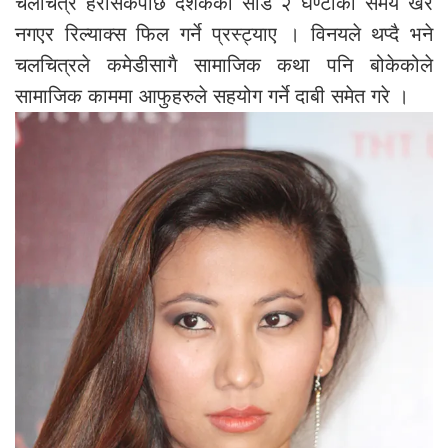
चलचित्र हेरीसकेपछि दर्शकको साडे २ घण्टाको समय खेर
नगएर रिल्याक्स फिल गर्ने प्रस्ट्याए । विनयले थप्दै भने
चलचित्रले कमेडीसागै सामाजिक कथा पनि बोकेकोले
सामाजिक काममा आफुहरुले सहयोग गर्ने दाबी समेत गरे ।