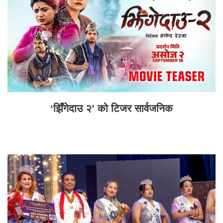
‘झिँगेदाउ २’ को टिजर सार्वजनिक