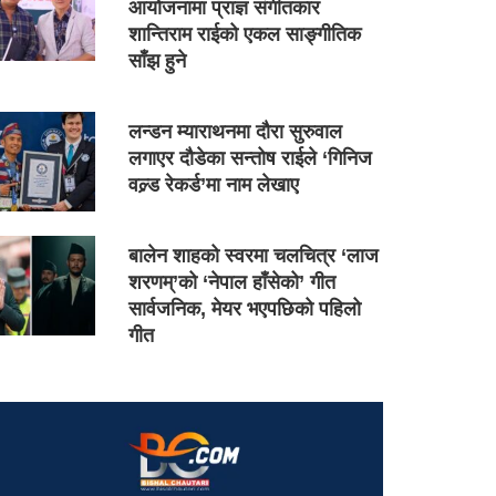
आयोजनामा प्राज्ञ संगीतकार
शान्तिराम राईको एकल साङ्गीतिक
साँझ हुने
लन्डन म्याराथनमा दौरा सुरुवाल
लगाएर दौडेका सन्तोष राईले ‘गिनिज
वल्र्ड रेकर्ड’मा नाम लेखाए
बालेन शाहको स्वरमा चलचित्र ‘लाज
शरणम्’को ‘नेपाल हाँसेको’ गीत
सार्वजनिक, मेयर भएपछिको पहिलो
गीत