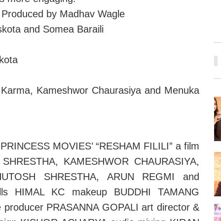
 | Produced by Madhav Wagle
askota and Somea Baraili
kota
ha, Karma, Kameshwor Chaurasiya and Menuka
PRINCESS MOVIES’ “RESHAM FILILI” a film
AY SHRESTHA, KAMESHWOR CHAURASIYA,
HUTOSH SHRESTHA, ARUN REGMI and
ills HIMAL KC makeup BUDDHI TAMANG
 producer PRASANNA GOPALI art director &