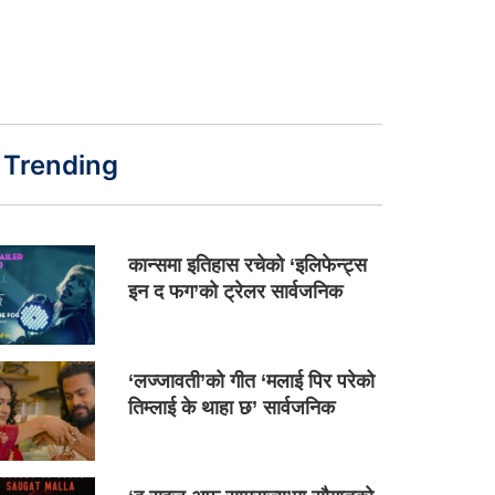
Trending
कान्समा इतिहास रचेको ‘इलिफेन्ट्स
इन द फग’को ट्रेलर सार्वजनिक
‘लज्जावती’को गीत ‘मलाई पिर परेको
तिम्लाई के थाहा छ’ सार्वजनिक