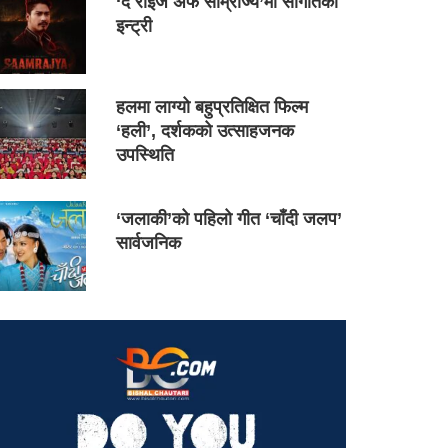
‘द राइज अफ साम्राज्य’मा सौगातको
इन्ट्री
हलमा लाग्यो बहुप्रतिक्षित फिल्म
‘हली’, दर्शकको उत्साहजनक
उपस्थिति
‘जलाकी’को पहिलो गीत ‘चाँदी जलप’
सार्वजनिक