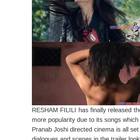
RESHAM FILILI has finally released thei
more popularity due to its songs which 
Pranab Joshi directed cinema is all set
dialogues and scenes in the trailer lo