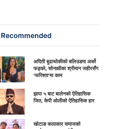
Recommended
अदिती बुढाथोकीको बलिउडमा अर्को
फड्को, सोनाक्षीका श्रीमान जहीरसँग
‘फरिश्ता’मा काम
झापा ५ बाट बालेनको ऐतिहासिक
जित, केपी ओलीको ऐतिहासिक हार
खोटाङ कलाकार समाजको