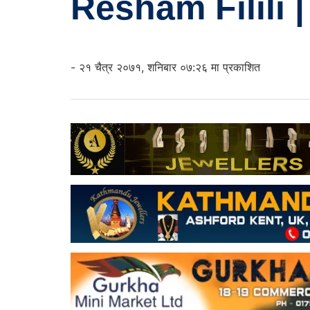
Resham Filili |
- २१ चैत्र २०७१, शनिबार ०७:२६ मा प्रकाशित