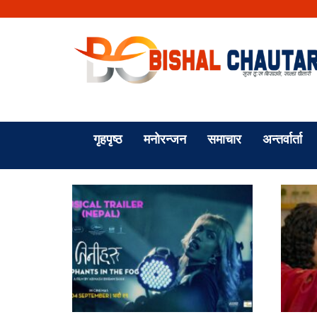
गृहपृष्ठ
मनोरन्जन
समाचार
अन्तर्वार्ता