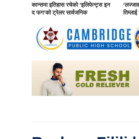
कान्समा इतिहास रचेको ‘इलिफेन्ट्स इन
‘लज्जाव
द फग’को ट्रेलर सार्वजनिक
तिम्लाई