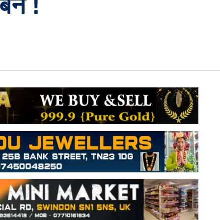
बने !