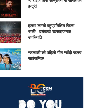
‘द राइज अफ साम्राज्य’मा सौगातको
इन्ट्री
हलमा लाग्यो बहुप्रतिक्षित फिल्म
‘हली’, दर्शकको उत्साहजनक
उपस्थिति
‘जलाकी’को पहिलो गीत ‘चाँदी जलप’
सार्वजनिक