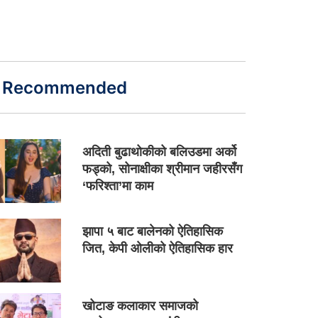
Recommended
अदिती बुढाथोकीको बलिउडमा अर्को
फड्को, सोनाक्षीका श्रीमान जहीरसँग
‘फरिश्ता’मा काम
झापा ५ बाट बालेनको ऐतिहासिक
जित, केपी ओलीको ऐतिहासिक हार
खोटाङ कलाकार समाजको