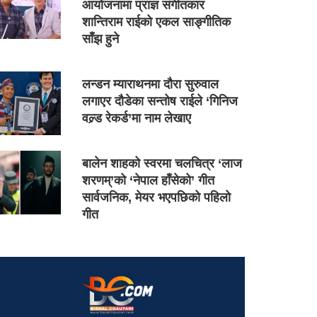
आयोजनामा प्राज्ञ संगीतकार
शान्तिराम राईको एकल साङ्गीतिक
साँझ हुने
लन्डन म्याराथनमा दौरा सुरुवाल
लगाएर दौडेका सन्तोष राईले ‘गिनिज
वल्र्ड रेकर्ड’मा नाम लेखाए
बालेन शाहको स्वरमा चलचित्र ‘लाज
शरणम्’को ‘नेपाल हाँसेको’ गीत
सार्वजनिक, मेयर भएपछिको पहिलो
गीत