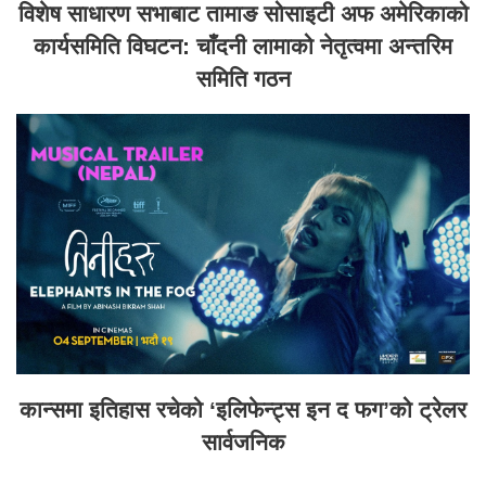
विशेष साधारण सभाबाट तामाङ सोसाइटी अफ अमेरिकाको
कार्यसमिति विघटन: चाँदनी लामाको नेतृत्वमा अन्तरिम
समिति गठन
कान्समा इतिहास रचेको ‘इलिफेन्ट्स इन द फग’को ट्रेलर
सार्वजनिक