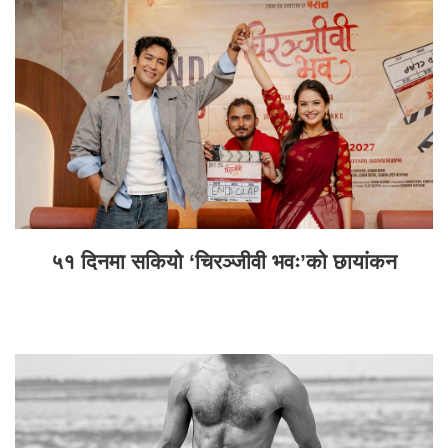
५१ दिनमा सकियो ‘चिरञ्जीवी भवः’को छायांकन