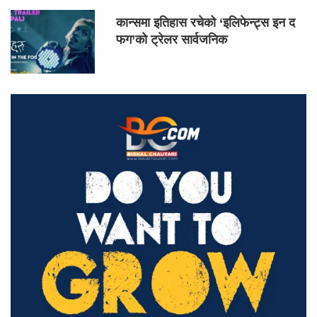
कान्समा इतिहास रचेको ‘इलिफेन्ट्स इन द
फग’को ट्रेलर सार्वजनिक