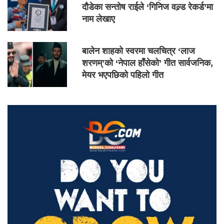
दौडेका सन्तोष राईले ‘गिनिज वल्र्ड रेकर्ड’मा
नाम लेखाए
बालेन शाहको स्वरमा चलचित्र ‘लाज
शरणम्’को ‘नेपाल हाँसेको’ गीत सार्वजनिक,
मेयर भएपछिको पहिलो गीत