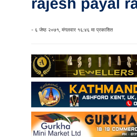
rajesh payal r
- ६ जेष्ठ २०७१, मंगलवार १६:४६ मा प्रकाशित