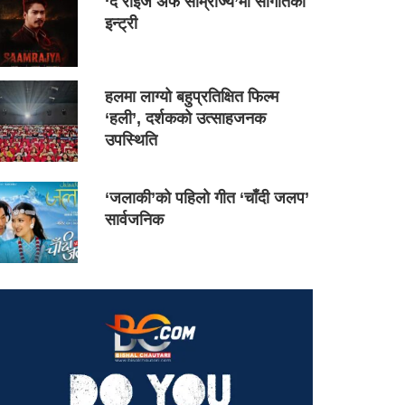
‘द राइज अफ साम्राज्य’मा सौगातको
इन्ट्री
हलमा लाग्यो बहुप्रतिक्षित फिल्म
‘हली’, दर्शकको उत्साहजनक
उपस्थिति
‘जलाकी’को पहिलो गीत ‘चाँदी जलप’
सार्वजनिक