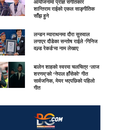
आयोजनामा प्राज्ञ संगीतकार
शान्तिराम राईको एकल साङ्गीतिक
साँझ हुने
लन्डन म्याराथनमा दौरा सुरुवाल
लगाएर दौडेका सन्तोष राईले ‘गिनिज
वल्र्ड रेकर्ड’मा नाम लेखाए
बालेन शाहको स्वरमा चलचित्र ‘लाज
शरणम्’को ‘नेपाल हाँसेको’ गीत
सार्वजनिक, मेयर भएपछिको पहिलो
गीत