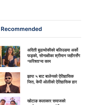
Recommended
अदिती बुढाथोकीको बलिउडमा अर्को
फड्को, सोनाक्षीका श्रीमान जहीरसँग
‘फरिश्ता’मा काम
झापा ५ बाट बालेनको ऐतिहासिक
जित, केपी ओलीको ऐतिहासिक हार
खोटाङ कलाकार समाजको