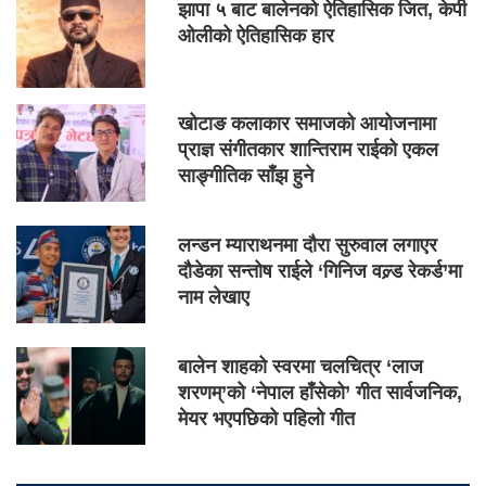
झापा ५ बाट बालेनको ऐतिहासिक जित, केपी
ओलीको ऐतिहासिक हार
खोटाङ कलाकार समाजको आयोजनामा
प्राज्ञ संगीतकार शान्तिराम राईको एकल
साङ्गीतिक साँझ हुने
लन्डन म्याराथनमा दौरा सुरुवाल लगाएर
दौडेका सन्तोष राईले ‘गिनिज वल्र्ड रेकर्ड’मा
नाम लेखाए
बालेन शाहको स्वरमा चलचित्र ‘लाज
शरणम्’को ‘नेपाल हाँसेको’ गीत सार्वजनिक,
मेयर भएपछिको पहिलो गीत