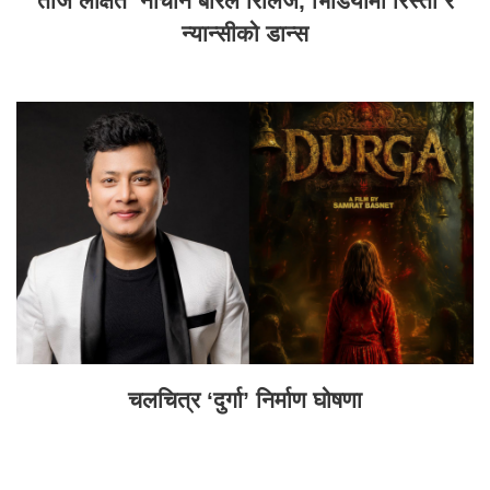
तीज लक्षित ‘नाचौन बरिलै’रिलिज, भिडियोमा रिस्ता र
न्यान्सीको डान्स
चलचित्र ‘दुर्गा’ निर्माण घोषणा