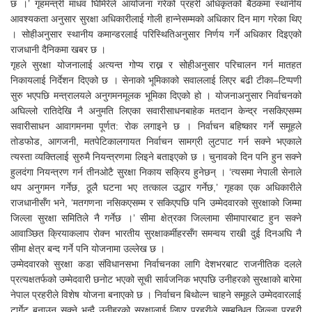
छ ।’ गृहमन्त्री माधव घिमिरेले आयोजना गरेको प्रहरी अधिकृतको बैठकमा स्थानीय
आवश्यकता अनुसार सुरक्षा अधिकारीलाई गोली हान्नेसम्मको अधिकार दिन माग गरेका थिए
। सोहीअनुसार स्थानीय कमान्डरलाई परिस्थितिअनुसार निर्णय गर्ने अधिकार दिइएको
राजधानी दैनिकमा खबर छ ।
गृहले सुरक्षा योजनालाई अत्यन्त गोप्य राख्न र सोहीअनुसार परिचालन गर्न मातहत
निकायलाई निर्देशन दिएको छ । सेनाको भूमिकाको सवाललाई लिएर बढी टीका–टिप्पणी
सुरु भएपछि मन्त्रालयले अनुगमनमूलक भूमिका दिएको हो । योजनाअनुसार निर्वाचनको
अघिल्लो रातिदेखि नै अनुमति लिएका सवारीसाधनबाहेक मतदान केन्द्र नसकिएसम्म
सवारीसाधन आवागमनमा पूर्णत: रोक लगाइने छ । निर्वाचन बहिष्कार गर्ने समूहले
तोडफोड, आगजनी, मतपेटिकालगायत निर्वाचन सामग्री लुटपाट गर्न सक्ने भएकाले
त्यस्ता व्यक्तिलाई सुरुमै नियन्त्रणमा लिइने बताइएको छ । चुनावको दिन पनि हुन सक्ने
हुलदंगा नियन्त्रण गर्न तीनओटै सुरक्षा निकाय सक्रिय हुनेछन् । ‘त्यसमा नेपाली सेनाले
थप अनुगमन गर्नेछ, ठूलै घटना भए तत्काल उद्धार गर्नेछ,’ गृहका एक अधिकारीले
राजधानीसँग भने, ‘मतगणना नसिकएसम्म र सकिएपछि पनि उम्मेदवारको सुरक्षाको जिम्मा
जिल्ला सुरक्षा समितिले नै गर्नेछ ।’ सीमा क्षेत्रका जिल्लामा सीमापारबाट हुन सक्ने
आवाञ्छित क्रियाकलाप रोक्न भारतीय सुरक्षाकर्मीहरसँग समन्वय राखी दुई दिनअघि नै
सीमा क्षेत्र बन्द गर्ने पनि योजनामा उल्लेख छ ।
उम्मेदवारको सुरक्षा कडा संविधानसभा निर्वाचनका लागि देशभरबाट राजनीतिक दलले
प्रत्यक्षतर्फको उम्मेदवारी छनोट भएको सूची सार्वजनिक भएपछि उनीहरको सुरक्षाको बारेमा
नेपाल प्रहरीले विशेष योजना बनाएको छ । निर्वाचन बिथोल्न चाहने समूहले उम्मेदवारलाई
टार्गेट बनाउन सक्ने भन्दै उनीहरको सुरक्षालाई लिएर प्रहरीले सम्बन्धित जिल्ला प्रहरी