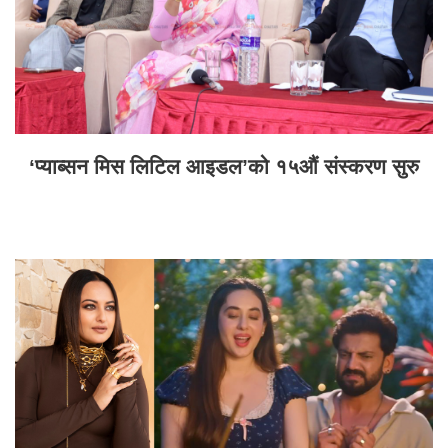
‘प्याब्सन मिस लिटिल आइडल’को १५औं संस्करण सुरु