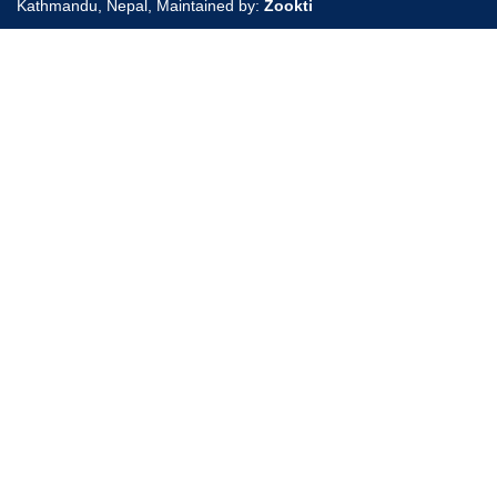
Kathmandu, Nepal, Maintained by:
Zookti