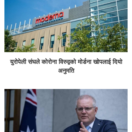
युरोपेली संघले कोरोना विरुद्वको मोर्डना खोपलाई दियो
अनुमति