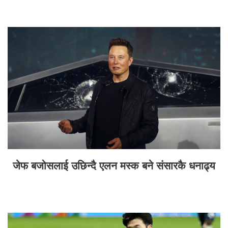
जेफ बजोसलाई उछिन्दै एलन मस्क बने संसारकै धनाढ्य