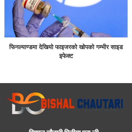
फिनल्याण्डमा देखियो फाइजरको खोपको गम्भीर साइड
इफेक्ट