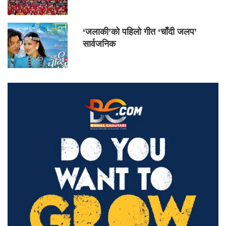
‘जलाकी’को पहिलो गीत ‘चाँदी जलप’
सार्वजनिक