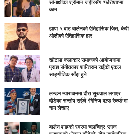
सोनाक्षीका श्रीमान जहीरसँग ‘फरिश्ता’मा
काम
झापा ५ बाट बालेनको ऐतिहासिक जित, केपी
ओलीको ऐतिहासिक हार
खोटाङ कलाकार समाजको आयोजनामा
प्राज्ञ संगीतकार शान्तिराम राईको एकल
साङ्गीतिक साँझ हुने
लन्डन म्याराथनमा दौरा सुरुवाल लगाएर
दौडेका सन्तोष राईले ‘गिनिज वल्र्ड रेकर्ड’मा
नाम लेखाए
बालेन शाहको स्वरमा चलचित्र ‘लाज