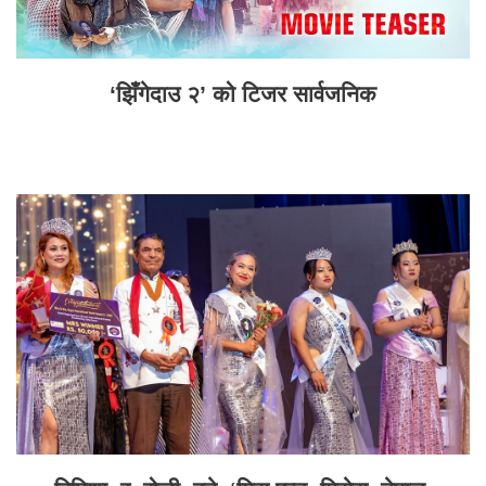
‘झिँगेदाउ २’ को टिजर सार्वजनिक