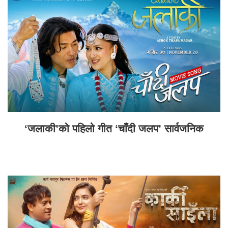
‘जलाकी’को पहिलो गीत ‘चाँदी जलप’ सार्वजनिक