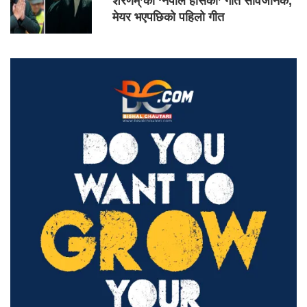
शरणम्’को ‘नेपाल हाँसेको’ गीत सार्वजनिक,
मेयर भएपछिको पहिलो गीत