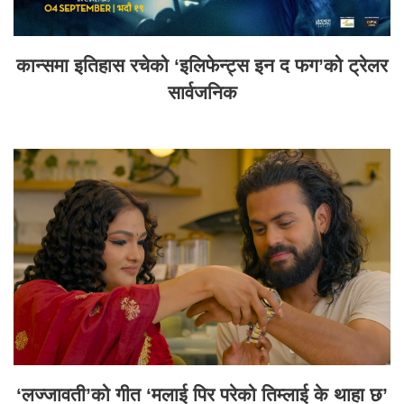
कान्समा इतिहास रचेको ‘इलिफेन्ट्स इन द फग’को ट्रेलर
सार्वजनिक
‘लज्जावती’को गीत ‘मलाई पिर परेको तिम्लाई के थाहा छ’