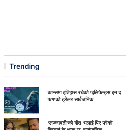
Trending
कान्समा इतिहास रचेको ‘इलिफेन्ट्स इन द
फग’को ट्रेलर सार्वजनिक
‘लज्जावती’को गीत ‘मलाई पिर परेको
तिम्लाई के थाहा छ’ सार्वजनिक