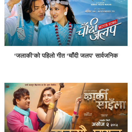
‘जलाकी’को पहिलो गीत ‘चाँदी जलप’ सार्वजनिक