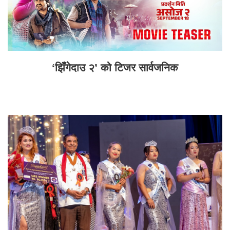
‘झिँगेदाउ २’ को टिजर सार्वजनिक