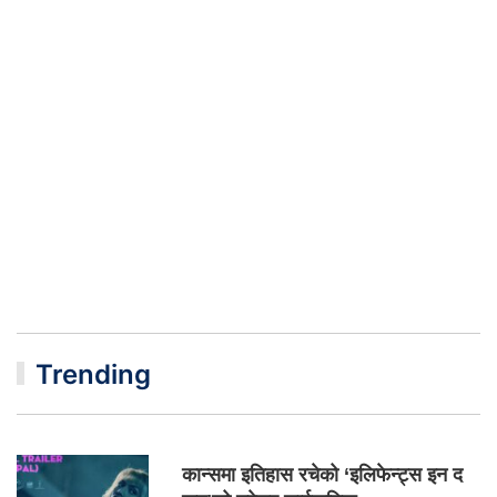
Trending
कान्समा इतिहास रचेको ‘इलिफेन्ट्स इन द