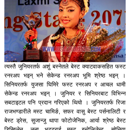
त्यस्तै जुनियरतर्फ अशुं बस्नेतले बेस्ट क्याटवाकसहित फस्ट
रनरअप भइन् भने सेकेन्ड रनरअप भूमि श्रेष्ठ भइन् ।
सिनियरतर्फ युजसा घिमिरे फस्ट रनरअप र आचल धामी
सेकेन्ड रनरअप भइन् । जुनियर र सिनियरबाट विभिन्न
सबटाइटल पनि प्रदान गरिएको थियो । जुनियरतर्फ रिजा
राजभण्डारीले मस्ट चामिर्ङ, सफर वासु बेस्ट पर्सनालिटी र
बेस्ट ड्रेस, सुजान्जु थापा फोटोजेनिक, आर्या श्रेष्ठ बेस्ट
डिसिप्लेन, लुना भट्टराई मस्ट इन्टेलिजेन्ट, सोनिया