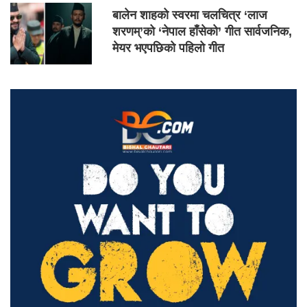
बालेन शाहको स्वरमा चलचित्र ‘लाज
शरणम्’को ‘नेपाल हाँसेको’ गीत सार्वजनिक,
मेयर भएपछिको पहिलो गीत