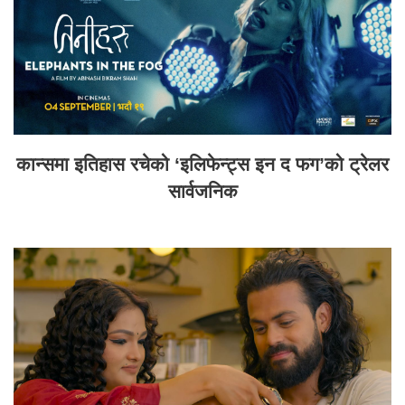
कान्समा इतिहास रचेको ‘इलिफेन्ट्स इन द फग’को ट्रेलर
सार्वजनिक