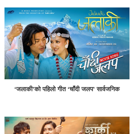
‘जलाकी’को पहिलो गीत ‘चाँदी जलप’ सार्वजनिक