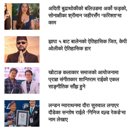
अदिती बुढाथोकीको बलिउडमा अर्को फड्को,
सोनाक्षीका श्रीमान जहीरसँग ‘फरिश्ता’मा
काम
झापा ५ बाट बालेनको ऐतिहासिक जित, केपी
ओलीको ऐतिहासिक हार
खोटाङ कलाकार समाजको आयोजनामा
प्राज्ञ संगीतकार शान्तिराम राईको एकल
साङ्गीतिक साँझ हुने
लन्डन म्याराथनमा दौरा सुरुवाल लगाएर
दौडेका सन्तोष राईले ‘गिनिज वल्र्ड रेकर्ड’मा
नाम लेखाए