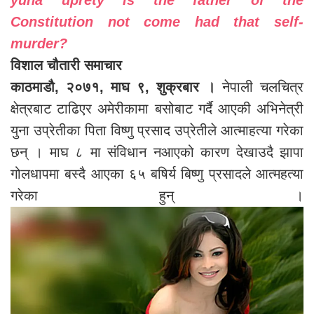
yuna uprety is the father of the
Constitution not come had that self-
murder?
विशाल चौतारी समाचार
काठमाडौ, २०७१, माघ ९, शुक्रबार ।
नेपाली चलचित्र
क्षेत्रबाट टाढिएर अमेरीकामा बसोबाट गर्दै आएकी अभिनेत्री
युना उप्रेतीका पिता विष्णु प्रसाद उप्रेतीले आत्माहत्या गरेका
छन् । माघ ८ मा संविधान नआएको कारण देखाउदै झापा
गोलधापमा बस्दै आएका ६५ बषिर्य बिष्णु प्रसादले आत्महत्या
गरेका हुन् ।