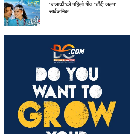
‘जलाकी’को पहिलो गीत ‘चाँदी जलप’
सार्वजनिक