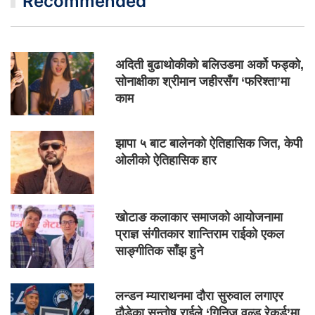
Recommended
अदिती बुढाथोकीको बलिउडमा अर्को फड्को,
सोनाक्षीका श्रीमान जहीरसँग ‘फरिश्ता’मा
काम
झापा ५ बाट बालेनको ऐतिहासिक जित, केपी
ओलीको ऐतिहासिक हार
खोटाङ कलाकार समाजको आयोजनामा
प्राज्ञ संगीतकार शान्तिराम राईको एकल
साङ्गीतिक साँझ हुने
लन्डन म्याराथनमा दौरा सुरुवाल लगाएर
दौडेका सन्तोष राईले ‘गिनिज वल्र्ड रेकर्ड’मा