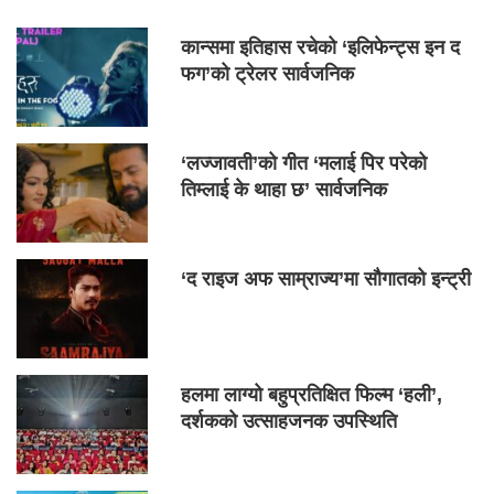
कान्समा इतिहास रचेको ‘इलिफेन्ट्स इन द
फग’को ट्रेलर सार्वजनिक
‘लज्जावती’को गीत ‘मलाई पिर परेको
तिम्लाई के थाहा छ’ सार्वजनिक
‘द राइज अफ साम्राज्य’मा सौगातको इन्ट्री
हलमा लाग्यो बहुप्रतिक्षित फिल्म ‘हली’,
दर्शकको उत्साहजनक उपस्थिति