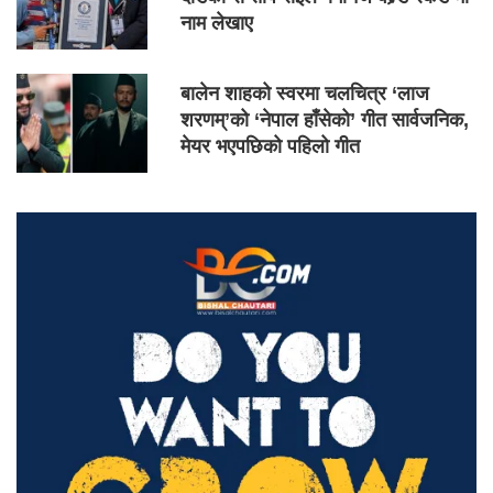
नाम लेखाए
बालेन शाहको स्वरमा चलचित्र ‘लाज
शरणम्’को ‘नेपाल हाँसेको’ गीत सार्वजनिक,
मेयर भएपछिको पहिलो गीत