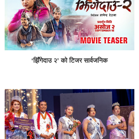
‘झिँगेदाउ २’ को टिजर सार्वजनिक