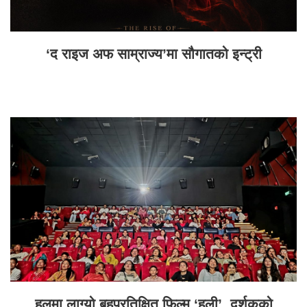
‘द राइज अफ साम्राज्य’मा सौगातको इन्ट्री
हलमा लाग्यो बहुप्रतिक्षित फिल्म ‘हली’, दर्शकको